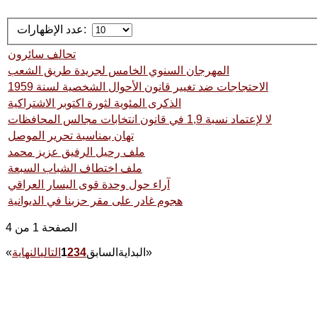
عدد الإظهارات:
تحالف سائرون
المهرجان السنوي الخامس لجريدة طريق الشعب
الاحتجاجات ضد تغيير قانون الأحوال الشخصية لسنة 1959
الذكرى المئوية لثورة اكتوبر الاشتراكية
لا لإعتماد نسبة 1,9 في قانون انتخابات مجالس المحافظات
تهان بمناسبة تحرير الموصل
ملف رحيل الرفيق عزيز محمد
ملف اختطاف الشباب السبعة
آراء حول وحدة قوى اليسار العراقي
هجوم غادر على مقر حزبنا في الديوانية
الصفحة 1 من 4
»
البداية
السابق
4
3
2
1
التالي
النهاية
«