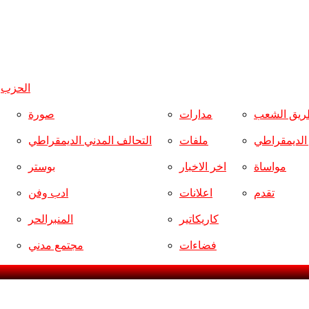
الحزب
و
ريق الشعب
مدارات
صورة
ر الديمقراطي
ملفات
التحالف المدني الديمقراطي
مواساة
اخر الاخبار
بوستر
تقدم
اعلانات
ادب وفن
كاريكاتير
المنبرالحر
فضاءات
مجتمع مدني