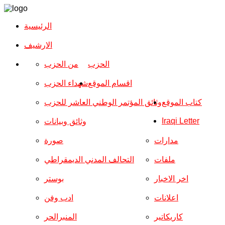
الرئيسية
الارشیف
الحزب
من الحزب
اقسام الموقع
شهداء الحزب
كتاب الموقع
وثائق المؤتمر الوطني العاشر للحزب
Iraqi Letter
وثائق وبيانات
مدارات
صورة
ملفات
التحالف المدني الديمقراطي
اخر الاخبار
بوستر
اعلانات
ادب وفن
كاريكاتير
المنبرالحر