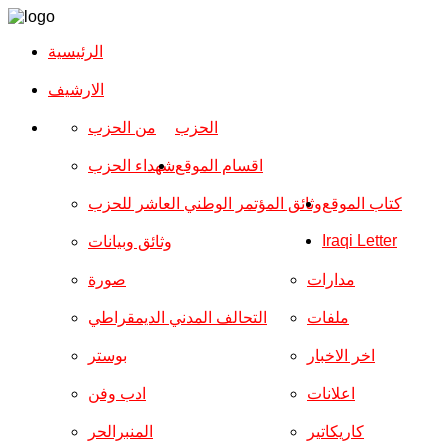
الرئيسية
الارشیف
الحزب
من الحزب
اقسام الموقع
شهداء الحزب
كتاب الموقع
وثائق المؤتمر الوطني العاشر للحزب
Iraqi Letter
وثائق وبيانات
مدارات
صورة
ملفات
التحالف المدني الديمقراطي
اخر الاخبار
بوستر
اعلانات
ادب وفن
كاريكاتير
المنبرالحر