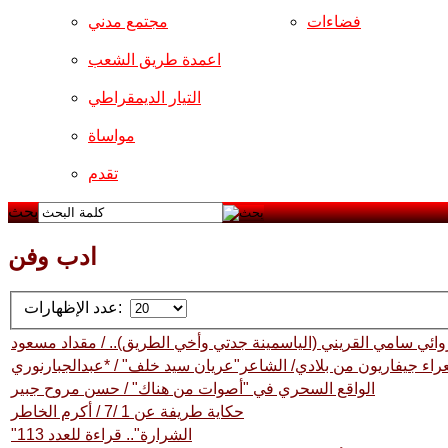
فضاءات
مجتمع مدني
اعمدة طريق الشعب
التيار الديمقراطي
مواساة
تقدم
بحث
ادب وفن
عدد الإظهارات:
الروائي سامي القريني (الياسمينة جدتي وأخي الطريق).. / مقداد مسعود
اء جيفاريون من بلادي/ الشاعر"عريان سيد خلف" / *عبدالجبارنوري
الواقع السحري في "أصوات من هناك" / حسن مروح جبير
حكاية طريفة عن 1 /7 / أكرم الخاطر
"الشرارة".. قراءة للعدد 113