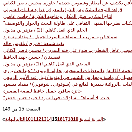
لأفق يكشف عن أمطار وشموس جديدة / حاوره: محسن ناصر الكناني
قراءة اللوحة التشكيلية والتذوق المعرفي / داود سلمان الشويلي
إنتاج المكان.. صوّر المكان ومناحيه الفكرية / جاسم عاصي
حكيات يطرحها المقهى الثقافي على طاولة البحث والحوار والتوصيف
الحلم الذي اثقل كاهلي! (2) / مزهر بن مدلول
سماء قريبة من بيتنا : مساءلة السرد الجميل.. / مقداد مسعود
بقية شمعة : قمري / بلقيس خالد
وسى غافل الشطري.. ضوء على فنه السردي / محسن ناصر الكناني
قصيدتان / حسين جهيد الحافظ
الماضي الذي اثقل كاهلي! (1)/ مزهر بن مدلول
حمة كلكامش/ المعطيات المنهجية وتحليلها البنيوي / *عبدالجبارنوري
ضبان كرماشة ومجارش الشلب في الهندية / نبيل عبد الأمير الربيعي
الذات ..الروائية سميرة المانع في (شوفوني ..شوفوني) / مقداد مسعود
جائزة سافرة جميل حافظ للقصة القصيرة
"جثث بلا أسماء".. تساؤلات في السرد / حميد حسن جعفر
الصفحة 15 من 149
»
البداية
السابق
19
18
17
16
15
14
13
12
11
10
التالي
النهاية
«