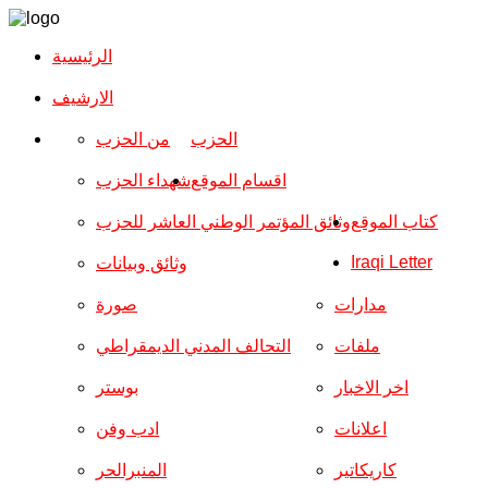
الرئيسية
الارشیف
الحزب
من الحزب
اقسام الموقع
شهداء الحزب
كتاب الموقع
وثائق المؤتمر الوطني العاشر للحزب
Iraqi Letter
وثائق وبيانات
مدارات
صورة
ملفات
التحالف المدني الديمقراطي
اخر الاخبار
بوستر
اعلانات
ادب وفن
كاريكاتير
المنبرالحر