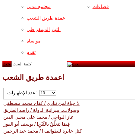
فضاءات
مجتمع مدني
اعمدة طريق الشعب
التيار الديمقراطي
مواساة
تقدم
بحث
اعمدة طريق الشعب
عدد الإظهارات:
لا حياة لمن تنادي / كفاح محمد مصطفى
وصولات.. ميزانية الدولة / راصد الطريق
غاز البواچي / محمد علي محيي الدين
فِيمَا يَتَعَلَّقُ بالتِّبْنِ! / يوسف أبو الفوز
كتل عابرة للطوائف ! / محمد عبد الرحمن