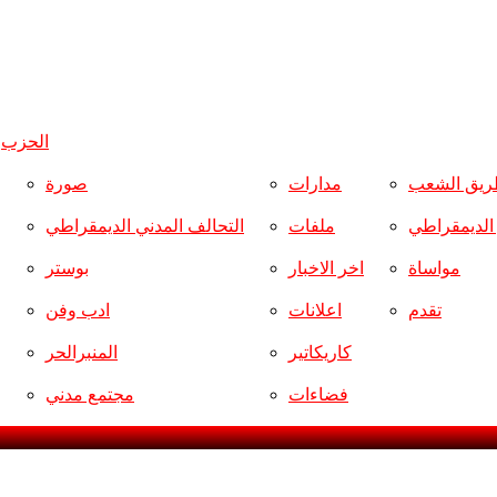
الحزب
و
ريق الشعب
مدارات
صورة
ر الديمقراطي
ملفات
التحالف المدني الديمقراطي
مواساة
اخر الاخبار
بوستر
تقدم
اعلانات
ادب وفن
كاريكاتير
المنبرالحر
فضاءات
مجتمع مدني