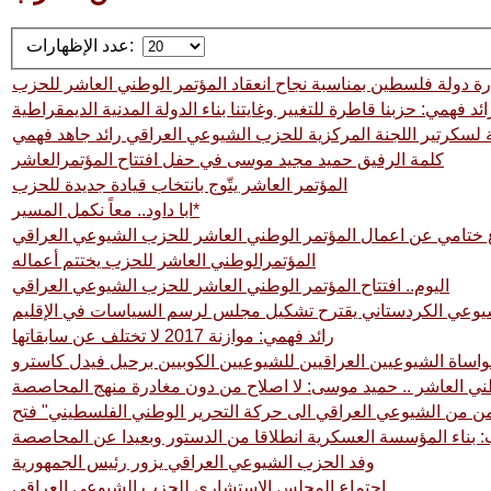
عدد الإظهارات:
رة دولة فلسطين بمناسبة نجاح انعقاد المؤتمر الوطني العاشر للحزب
ائد فهمي: حزبنا قاطرة للتغيير وغايتنا بناء الدولة المدنية الديمقراطية
ية لسكرتير اللجنة المركزية للحزب الشيوعي العراقي رائد جاهد فهمي
كلمة الرفيق حميد مجيد موسى في حفل افتتاح المؤتمرالعاشر
المؤتمر العاشر يتّوج بانتخاب قيادة جديدة للحزب
ابا داود.. معاً نكمل المسير*
غ ختامي عن اعمال المؤتمر الوطني العاشر للحزب الشيوعي العراقي
المؤتمرالوطني العاشر للحزب يختتم أعماله
اليوم.. افتتاح المؤتمر الوطني العاشر للحزب الشيوعي العراقي
يوعي الكردستاني يقترح تشكيل مجلس لرسم السياسات في الإقليم
رائد فهمي: موازنة 2017 لا تختلف عن سابقاتها
اساة الشيوعيين العراقيين للشيوعيين الكوبيين برحيل فيدل كاسترو
طني العاشر .. حميد موسى: لا اصلاح من دون مغادرة منهج المحاصصة
ب: بناء المؤسسة العسكرية انطلاقا من الدستور وبعيدا عن المحاصصة
وفد الحزب الشيوعي العراقي يزور رئيس الجمهورية
اجتماع المجلس الاستشاري للحزب الشيوعي العراقي