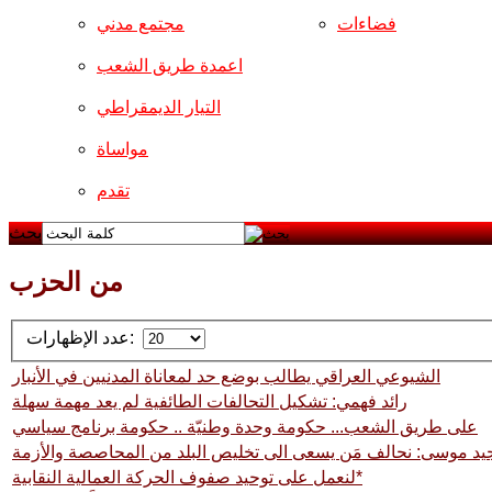
فضاءات
مجتمع مدني
اعمدة طريق الشعب
التيار الديمقراطي
مواساة
تقدم
بحث
من الحزب
عدد الإظهارات:
الشيوعي العراقي يطالب بوضع حد لمعاناة المدنيين في الأنبار
رائد فهمي: تشكيل التحالفات الطائفية لم يعد مهمة سهلة
على طريق الشعب... حكومة وحدة وطنيّة .. حكومة برنامج سياسي
يد موسى: نحالف مَن يسعى الى تخليص البلد من المحاصصة والأزمة
لنعمل على توحيد صفوف الحركة العمالية النقابية*