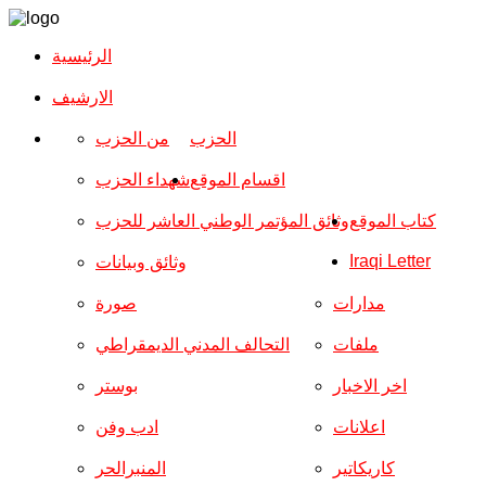
الرئيسية
الارشیف
الحزب
من الحزب
اقسام الموقع
شهداء الحزب
كتاب الموقع
وثائق المؤتمر الوطني العاشر للحزب
Iraqi Letter
وثائق وبيانات
مدارات
صورة
ملفات
التحالف المدني الديمقراطي
اخر الاخبار
بوستر
اعلانات
ادب وفن
كاريكاتير
المنبرالحر