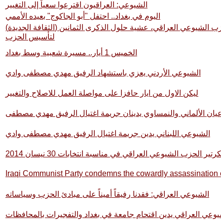
الشيوعي: العراقيون اقترعوا سعياً إلى التغيير
اليوم في بغداد.. احتفل "أبو الجاكوج" بعيده الأممي
(الثقافة الجديدة) تحاور الرفيق حميد مجيد موسى، سكرتير اللجنة المركزية للحزب الشيوعي العراقي، عشية حلول الذكرى الثمانين
لتأسيس الحزب
الخميس 1 أيار.. مسيرة شعبية وسط بغداد
الشيوعي الأردني يعزي باستشهاد الرفيق مهدي مصطفى وادي
ليكن الاول من ايار حافزا على مواصلة العمل للاصلاح والتغيير
عيان الألماني والنمساوي يدينان جريمة اغتيال الرفيق مهدي مصطفى
الشيوعي اللبناني يدين جريمة اغتيال الرفيق مهدي مصطفى وادي
ير الحزب الشيوعي العراقي في مناسبة انتخابات 30 نيسان 2014
Iraqi Communist Party condemns the cowardly assassination
الشيوعي العراقي: فقدنا رفيقاً أميناً على مبادئ الحزب وسياساته
يوعي العراقي يدين اقتحام جامعة في بغداد والتفجيرات بالمحافظات