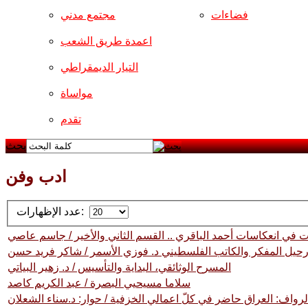
فضاءات
مجتمع مدني
اعمدة طريق الشعب
التيار الديمقراطي
مواساة
تقدم
بحث
ادب وفن
عدد الإظهارات:
ات في انعكاسات أحمد الباقري .. القسم الثاني والأخير / جاسم عاصي
حيل المفكر والكاتب الفلسطيني د. فوزي الأسمر / شاكر فريد حسن
المسرح الوثائقي، البداية والتأسيس / د. زهير البياتي
سلاما مسيحيي البصرة / عبد الكريم كاصد
لرواف: العراق حاضر في كلّ اعمالي الخزفية / حوار: د.سناء الشعلان