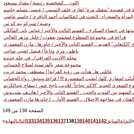
اللون ...كشخصية رئيسة / مقداد مسعود
ة في قصيدة "شفتك مرة" لغازي خلف التميمي / عيسى مسلم جاسم
المرآة والصحراء : البحث في انعكاسات أحمد الباقري / جاسم عاصي
وصية / شيركو بيه كه س
ا في «نساء المنكر» .. القسم الثالث والأخير / عباس باني المالكي
قراءة قي مجموعة السطوع لمحمود يعقوب / خليل مزهر الغالبي
خ "الكنعاني" القديم .. القسم الثاني والأخير / حاورها : مازن المعموري
ناظم رمزي وداعاً / فيصل لعيبي صاحي
مجلة (الاديب العراقي).. في حلة جديدة
مجموعة شعر بالفرنسية لصلاح الحمداني
عائلتي هل هدأت من رؤية الغرابة! / مصطفى محمد غريب
فُنيّت اشعاري كلها، لبقيت المقصورة !!! / قراءة وتوثيق: رواء الجصاني
ع الشعري الجديد "الاكثر نجاحاً" للاديب ناجح عنوز / سفاح عبدالكريم
الشهيد بين الموت والحب .. القسم الثاني والأخير / هاتــف بشبــوش
لفنان في مواجهة الاحتلال .. القسم الأول .. / حاورها مازن المعموري
الصفحة 138 من 149
البداية
السابق
142
141
140
139
138
137
136
135
134
133
التالي
النهاية
«