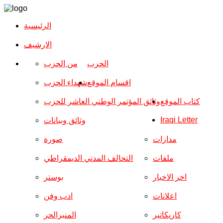
الرئيسية
الارشیف
الحزب
من الحزب
اقسام الموقع
شهداء الحزب
كتاب الموقع
وثائق المؤتمر الوطني العاشر للحزب
Iraqi Letter
وثائق وبيانات
مدارات
صورة
ملفات
التحالف المدني الديمقراطي
اخر الاخبار
بوستر
اعلانات
ادب وفن
كاريكاتير
المنبرالحر