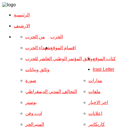
الرئيسية
الارشیف
الحزب
من الحزب
اقسام الموقع
شهداء الحزب
كتاب الموقع
وثائق المؤتمر الوطني العاشر للحزب
Iraqi Letter
وثائق وبيانات
مدارات
صورة
ملفات
التحالف المدني الديمقراطي
اخر الاخبار
بوستر
اعلانات
ادب وفن
كاريكاتير
المنبرالحر