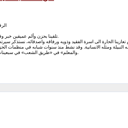
الرف
تلقينا بحزن وألم عميقين خبر وفاة المناضل والمربي الجليل الرفيق نعمة عبد اللطيف (ابو زينب) أخيرا.
 تعازينا الحارة الى اسرة الفقيد وذويه ورفاقه واصدقائه، نستذكر سيرته
 النبيلة ومثله الانسانية. وقد نشط منذ سنوات شبابه في منظمات الحز
والمعلم» في «طريق الشعب» في سبعينات القرن الماضي. وكان وبقي حتى آخر ايام حياته مخلصا مثابرا حريصا.