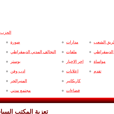
الحزب
و
ريق الشعب
مدارات
صورة
ر الديمقراطي
ملفات
التحالف المدني الديمقراطي
مواساة
اخر الاخبار
بوستر
تقدم
اعلانات
ادب وفن
كاريكاتير
المنبرالحر
فضاءات
مجتمع مدني
تعزية المكتب السيا