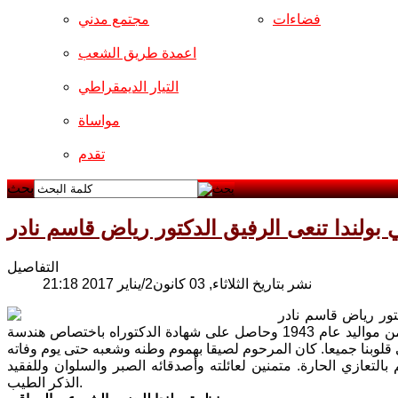
فضاءات
مجتمع مدني
اعمدة طريق الشعب
التيار الديمقراطي
مواساة
تقدم
بحث
ولندا تنعى الرفيق الدكتور رياض قاسم نادر
التفاصيل
نشر بتاريخ الثلاثاء, 03 كانون2/يناير 2017 21:18
تور رياض قاسم نادر
الذي توفى في وأرشو يوم الاثنين 02.01.2016 اثر نوبة قلبية. الرفيق المرحوم هو من مواليد عام 1943 وحاصل على شهادة الدكتوراه باختصاص هندسة
التعازي الحارة. متمنين لعائلته وأصدقائه الصبر والسلوان وللفقيد
الذكر الطيب.