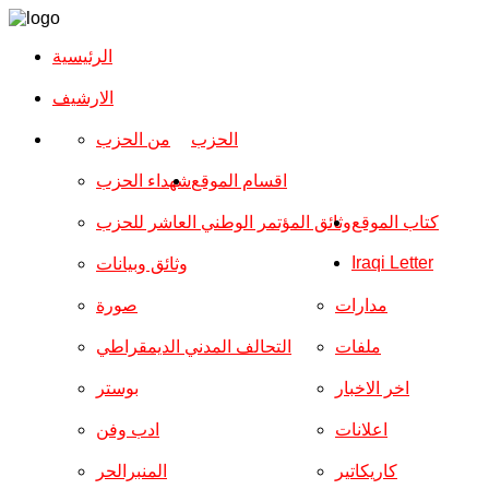
الرئيسية
الارشیف
الحزب
من الحزب
اقسام الموقع
شهداء الحزب
كتاب الموقع
وثائق المؤتمر الوطني العاشر للحزب
Iraqi Letter
وثائق وبيانات
مدارات
صورة
ملفات
التحالف المدني الديمقراطي
اخر الاخبار
بوستر
اعلانات
ادب وفن
كاريكاتير
المنبرالحر