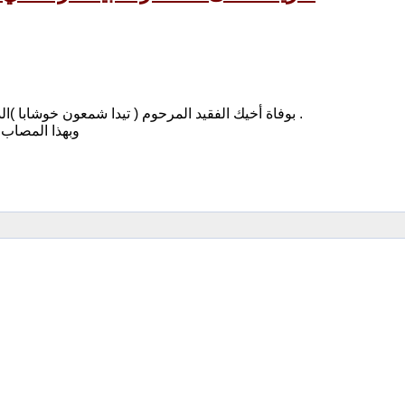
بوفاة أخيك الفقيد المرحوم ( تيدا شمعون خوشابا )الذي وافته المنية قبل أيام في مدينة بغداد وعن عمر يناهز الثمانين عاما .
وبهذا المصاب ا