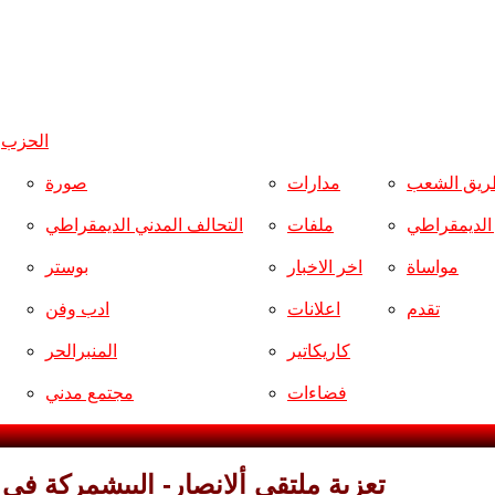
الحزب
و
ريق الشعب
مدارات
صورة
ر الديمقراطي
ملفات
التحالف المدني الديمقراطي
مواساة
اخر الاخبار
بوستر
تقدم
اعلانات
ادب وفن
كاريكاتير
المنبرالحر
فضاءات
مجتمع مدني
تعزية ملتقى ألانصار- البيشمركة في 