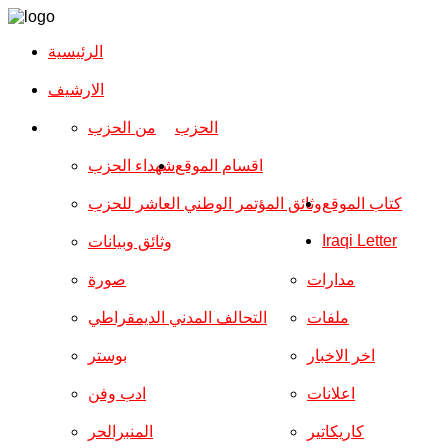
الرئيسية
الارشیف
الحزب
من الحزب
اقسام الموقع
شهداء الحزب
كتاب الموقع
وثائق المؤتمر الوطني العاشر للحزب
Iraqi Letter
وثائق وبيانات
مدارات
صورة
ملفات
التحالف المدني الديمقراطي
اخر الاخبار
بوستر
اعلانات
ادب وفن
كاريكاتير
المنبرالحر