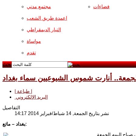
فضاءات
مجتمع مدني
اعمدة طريق الشعب
التيار الديمقراطي
مواساة
تقدم
بحث
الجمعة.. أنارت شموس الشيوعيين سماء بغداد
| طباعة |
البريد الإلكتروني
التفاصيل
نشر بتاريخ الجمعة, 14 شباط/فبراير 2014 14:17
بغداد – ماتع:
صباح اليوم الجمعة