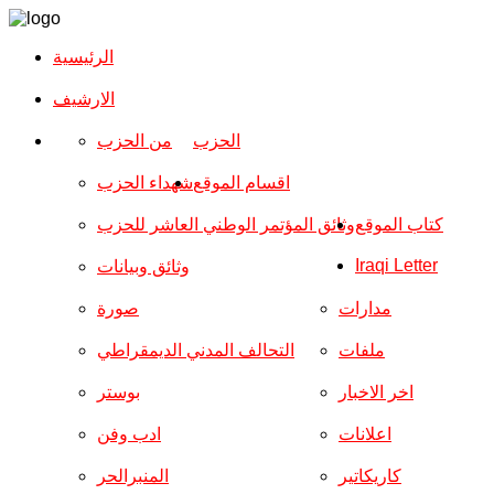
الرئيسية
الارشیف
الحزب
من الحزب
اقسام الموقع
شهداء الحزب
كتاب الموقع
وثائق المؤتمر الوطني العاشر للحزب
Iraqi Letter
وثائق وبيانات
مدارات
صورة
ملفات
التحالف المدني الديمقراطي
اخر الاخبار
بوستر
اعلانات
ادب وفن
كاريكاتير
المنبرالحر