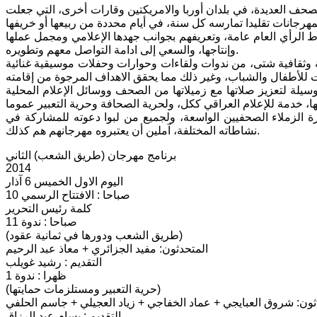
حف العديدة، في بلدان أوربا والامريكتين وقارات أخرى، التي جعلت
ط الرأي العام عامة، وتعريفهم بجوانب جهدها الإعلامي ومجمل عملها
وإنتاجها، والسعي إلى ادامة التواصل معهم وتطويره.
ية وثقافية شتى، من ندوات ولقاءات وحوارات وحفلات موسيقية غنائية
وسيلة لتعزيز صلاتها مع زميلاتها من الصحف ووسائل الإعلام المحلية
رة الزملاء الصحفيين الواسعة، ولجميع من لبوا دعوته للمشاركة في
نشاطاته المختلفة، آملين أن يعتبروه مهرجانهم هم كذلك.
برنامج مهرجان (طريق الشعب) الثاني
2014
اليوم الاول الخميس 6 آذار
10 صباحا : الافتتاح الرسمي
كلمة رئيس التحرير
11 صباحا : ندوة
(طريق الشعب ودورها في ثمانية عقود)
المتحدثون: مفيد الجزائري + معاذ عبد الرحيم
التقديم : رشيد غويلب
1 ظهرا : ندوة
(حرية التعبير ومستلزمات حمايتها)
ثون: شروق العبايجي + عماد الخفاجي + زياد العجيلي + جاسم الحلفي
التقديم : بسام عبد الرزاق