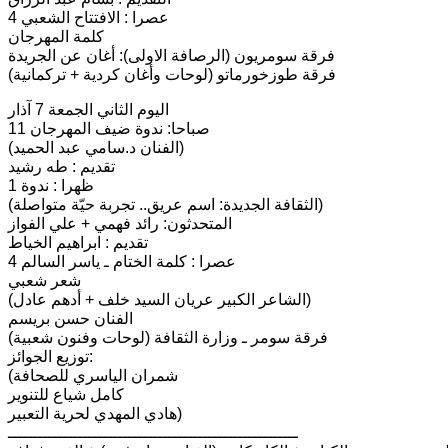
4 عصرا : الافتتاح الشعبي
كلمة المهرجان
فرقة سومريون (الرصافة الاولى): أغان عن الجريدة
فرقة طوزخورماتو (لوحات وأغان كردية + تركمانية)
اليوم الثاني الجمعة 7 آذار
11 صباحا: ندوة ضيف المهرجان
(الفنان د.سامي عبد الحميد)
تقديم : طه رشيد
1 ظهرا : ندوة
(الثقافة الجديدة: اسم عريق.. تجربة حيّة متواصلة)
المتحدثون: رائد فهمي + علي الفواز
تقديم : ابراهيم الخياط
4 عصرا : كلمة الختام ـ ياسر السالم
شعر شعبي
(الشاعر الكبير عريان السيد خلف + أدهم عادل)
الفنان حسن بريسم
فرقة سومر ـ وزارة الثقافة (لوحات وفنون شعبية)
توزيع الجوائز:
(شمران الياسري للصحافة
كامل شياع للتنوير
هادي المهدي لحرية التعبير)
ــــــــــــــــــــــــــــــــــــــــــــــــــــــــــ