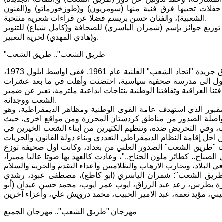
فلات تحييها فرق فنية منها (سومريون) و(طوزخورماتو) و(الفنون
الشعبية)، والفنان حسن بريسم فضلا عن قراءات شعرية منتخبة.
وزيع جوائز بإسم (شمران الياسري) للصحافة و(كامل شياع) للتنوير
و(هادي المهدي) لحرية التعبير.
"طريق الشعب".. طريق الشعب
صدرت "طريق الشعب" في مستهل ستينات القرن الماضي بصورة سرية، بعد إغلاق جريدة "اتحاد الشعب" العلنية عام 1961. ففي اواسط ايلول 1973،
حول الى مدرسة صحفية سياسية، احتضنت وأهلت في ما بعد عشرات
 العراقية وثقافتنا الوطنية بنتاجات ابداعية ملتزمة، تعبر عن ضمير
الشعب ووجدانه.
بور الذي استهدف عامة القوى الوطنية ومظاهر الديمقراطية، وهو
 مواصلة الصدور من مناطق كردستان المحررة ومن مواقع اخرى، حيث
ب، وفي التحريض ضده، وتنظيم الكثيرين من أبناء الشعب الخيرين في
نهيار النظام الفاشل في نيسان 2003، فانذاك استأنفت "طريق الشعب" الصدور العلني من بغداد، وكانت اول صحيفة توزع
لصباح.. كطائر ملون الجناح.."، وعادت كالعهد بها صوتا عاليا مميزا،
ي "طريق الشعب": شمران الياسري (ابو كاطع)، مصطفى عبود، رشدي
ئرة بطرس، رعد عبد الرزاق، ايوب عمر ايوب، محمد حسن عيدان (أبو
مهرجان "طريق الشعب".. مهرجان الجميع