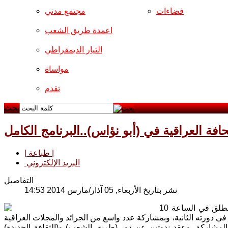
فضاءات
مجتمع مدني
اعمدة طريق الشعب
التيار الديمقراطي
مواساة
تقدم
بحث
| طباعة |
البريد الإلكتروني
التفاصيل
نشر بتاريخ الأربعاء, 05 آذار/مارس 2014 14:53
على حدائق (أبو نؤاس)، قرب نصب (شهريار وشهرزاد)، ينطلق في الساعة 10
مشاركة، وعقد ندوتين عن دور (طريق الشعب) و(الثقافة الجديدة)