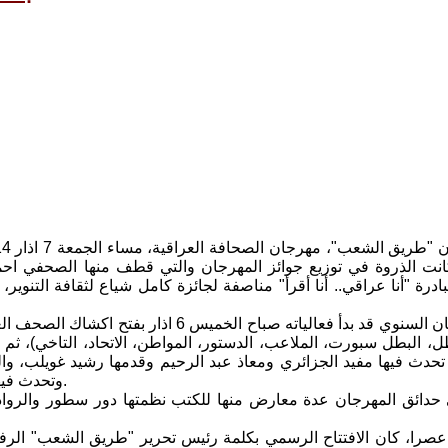
نت الذروة في توزيع جوائز المهرجان والتي قطف منها الصحفي احمد
ادرة "أنا عراقي.. أنا أقرأ" مناصفة لجائزة كامل شياع لثقافة التن
وكان المهرجان السنوي قد بدأ فعالياته صباح
طل، البطل سبورت، الملاعب، الدستور، المواطن، الاتحاد، التاخي)، 
 تحدث فيها مفيد الجزائري ومعاذ عبد الرحيم وقدمها رشيد غويلب، وال
وتحدث فيها الناشطان شروق العبايجي وجاسم الحلفي وقدمها بسام عبد الرزاق.
حدائق المهرجان عدة معارض منها للكتب نظمتها دور سطور والرواد و
عصرا، كان الافتتاح الرسمي بكلمة رئيس تحرير "طريق الشعب" الرفيق