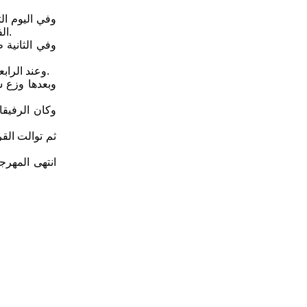
الفنية الحافلة وبدأها بالثناء على فكرة استضافته واصفا اياها بالموقف النبيل والشريف للحزب الشيوعي العراقي، وقدم الندوة الفنان طه رشيد.
وفي الثانية 
وعند الرابعة عصرا بدأ حفل الختام بكلمة هيئة تحرير "طريق الشعب" ألقاها الزميل ياسر السالم، ثم القى الشاعر عريان السيد خلف قصيدتين بالمناسبة.
وبعدها وزع 
وكان الرفيقا
ثم توالت الق
انتهى المهرج