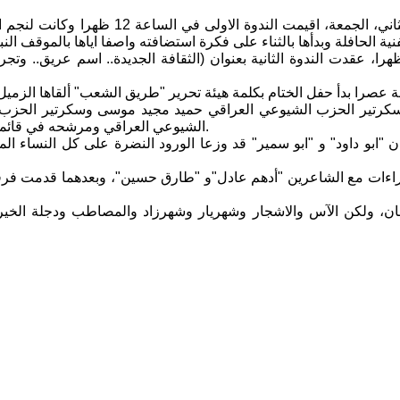
وفي اليوم الثاني، الجمعة، اقيمت
ظهرا، عقدت الندوة الثانية بعنوان (الثقافة الجديدة.. اسم عريق.. وتج
سكرتير الحزب الشيوعي العراقي حميد مجيد موسى وسكرتير الحزب
الشيوعي العراقي ومرشحه في قائمة التحالف المدني الديمقراطي جاسم الحلفي الجوائز على الفائزين بها.
ن "ابو داود" و "ابو سمير" قد وزعا الورود النضرة على كل النساء الم
راءات مع الشاعرين "أدهم عادل"و "طارق حسين"، وبعدهما قدمت فرقة س
ان، ولكن الآس والاشجار وشهريار وشهرزاد والمصاطب ودجلة الخير و