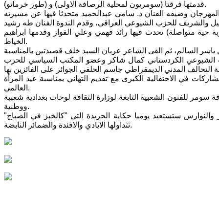
قدمتها فرقتا (سومريون لمحلية الرصافة الاولى) و (طوز خرماتو).
 الندوة الاولى في الساعة 12 ظهرا وكانت لنجم المهرجان وضيفه الفنان د. سامي عبدالحميد متحدثا فيها عن مسيرته
ربة حية متواصلة) تحدث فيها رائد فهمي وعلي الفواز وقدمها ابراهيم
الخياط.
 الشيوعي الكردستاني كمال شاكر وعضو المكتب السياسي للحزب
شاركات في الاحتفالية الكبرى مع تقديم التهاني بمناسبة عيد المرأة
العالمي.
ومر للفنون الشعبية التابعة لوزارة الثقافة لوحات بغدادية شعبية
ووطنية.
النوارس ستستعيد يوميا حكاية الجريدة التي "كالخبز في الصباح"
تتداولها الايادي والافئدة والضمائر النابضة.