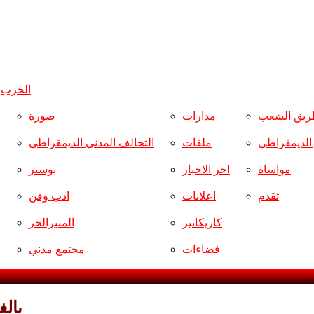
الحزب
و
ريق الشعب
مدارات
صورة
ر الديمقراطي
ملفات
التحالف المدني الديمقراطي
مواساة
اخر الاخبار
بوستر
تقدم
اعلانات
ادب وفن
كاريكاتير
المنبرالحر
فضاءات
مجتمع مدني
بالغ