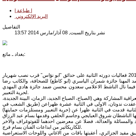
| طباعة |
البريد الإلكتروني
التفاصيل
نشر بتاريخ السبت, 08 آذار/مارس 2014 13:57
بغداد ـ ماتع:
اختتم مهرجان "طريق الشعب"، مهرجان الصحافة العراقية، مساء الجمعة 7 اذار 2014 فعاليات دورته الثانية على حدائق "ابو نؤاس" قرب نصب شهريار
 المهنا جائزة شمران الياسري (ابو كاطع) للصحافة، والكاتب رضا
وير، فيما نال الناشط الاعلامي سعدون محسن ضمد جائزة هادي المهدي
لحرية التعبير.
 الخميس 6 اذار بفتح اكشاك الصحف العراقية المشاركة وهي (الصباح، الصباح الجديد، الزمان، البينة الجديدة،
ثم عقدت ندوتان، الاولى في الثانية عشرة ظهراعن (طريق الشعب في
ثانية قدمت في الثانية ظهرا عن (حرية التعبير ومستلزمات حمايتها)
المسائلة والعدالة، فضلا عن معرضين احدهما للفوتوغراف والاخر
للكاريكاتير من ابداعات الفنان بسام فرج.
 مفيد الجزائري، أعقبتها باقات من الاغاني واللوحات الاستعراضية