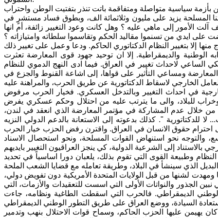
بأزمة سياسية متواصلة ومتفاقمة باتت تنذر بتفتيت الوطن واحتراب
اتنا المسلحة يزيد على مليون وثلاثمائة الف، وبطوق فساد مستشرٍ في
 آلت الأمور إلى ماهي عليه ؟ وهل كانت وعود التغيير زائفة، أم انها
 على ايدي من تسنموا مقاليد الحكم وتقاسموا سلطاته وامتيازاته ؟
 مخرج منها إلا بتغيير النظام الدكتاتوري الحاكم. ودعا وعمل على تغيير ذلك
 الوطنية والديمقراطية. إلا ان توحيد جهود قوى المعارضة تعثرت
 الساعي لاحداث تغيير في العراق. فيما ادى النهج الدموي للنظام
لمعارضة ومساعي التأثير على قواها، إلى اشاعة القنوط والجزع في
الخارجية في احداث التغيير وبالتدخل العسكري. فخيار الحرب مرفوض
 وخراب للبلاد، والى ما يترتب عليه من احتلال وحكم عسكري يفرض
ذا من خلال عدم المشاركة في مؤتمر المعارضة الذي انعقد في لندن،
ا للدكتاتورية ". كذلك بدعوته إلى الاستعانة بالدعم الدولي النزيه
الامم المتحدة، خصوصا القرار رقم 688 لسنة 1991 الداعي الى احترام حقوق الانسان في العراق. واقترن رفض الحزب خيار الحرب
، والتوجه نحو استنهاض القوات المسلحة، ونحو استحصال الاسناد
نظام وطبيعة القوى التي تقوم بذلك، يلعبان دورا اساسياً في تحديد
نا ومهدت لشنها من قبل الولايات المتحدة الأمريكية دون تفويض دولي،
ر 2003، وسقوط نظام صدام حسين الدكتاتوري في 9 نيسان 2003، فلكي نبين الجذور والنواتات الأولى التي اسست للتعقيدات والأزمات، التي
ديل الوطني الديمقراطي. فالحرب التي اسقطت الطاغية ونظامه، جاءت
ي كان يهيمن عليها الحزب الحاكم، وسماح قوات الاحتلال بنهب وتدمير