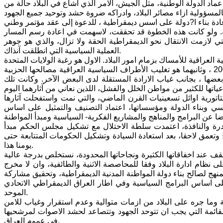
د الدولة الوطنية، مثل الجيش، الامر الذي اشاع في البلاد حالة من
لمسؤولية ازاء مصائر البلاد، وادراكه ضروة حشد وتوحيد جميع الجهود
اعادة بناء ا?دولة على اسس ديمقراطية ، للدعوة إلى عقد مؤتمر وطني
حة. ولو كانت هذه الخطوة قد تحققت، لاسهمت في اعادة رسم المسار
تي لازمت الانتقال نحو الديمقراطية الحقة ولا تزال، والذي هو جوهر
العملية السياسية التي انطلقت آنذاك.
عراقية للأمساك بزمام امور البلاد. الاول هو رغبة الولايات المتحدة
وبريطانيا في اعلان وتكريس سلطة الاحتلال باستصدارهما القرار 1483 في ايار 2003 ، وثانيهما هو تغليب الأطراف السياسية العراقية مصالحها الحزبية
 بعضها ، بجانب غياب الارادة المستقلة لدى البعض الآخر. وكانت تلك
تاتورية اوائل تسعينيات القرن الماضي، والتي نمت واستفحلت آثارها
سي وبناء الدولة ومؤسساتها، اعتماد التصنيف والتمثيل على اساس
درة والنافذة، اعتمدت سلطة الاحتلال مع تشكيل مجلس الحكم مبدأ
 وتعمق لاحقا، بعد استعادة السيادة وتشكيل الحكومات المتتابعة حتى
يومنا هذا.
ف عند اخفاقاتها الكثيرة ونجاحاتها المحدودة، نستخلص بدرجة عالية
ى نظام ادارة البلاد وفقا للمحاصصة الاثنية والطائفية، وان لا مخرج
المنهج لصالح بناء دولة المواطنة المدنية الديمقراطية، وتحقيق مشاركة
ة،على اساس البرامج السياسية وفي اطار العراق الديمقراطي الاتحادي
الموحد.
ة وما جره على البلاد من ازمات متوالية وعدم استقرار وغياب للامن
لقائمة التي يجب ان تتوحد الجهود وتتصاعد لحشد الاصوات لمرشحيها
في عموم العراق.