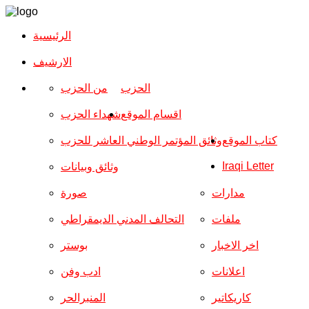
الرئيسية
الارشیف
الحزب
من الحزب
اقسام الموقع
شهداء الحزب
كتاب الموقع
وثائق المؤتمر الوطني العاشر للحزب
Iraqi Letter
وثائق وبيانات
مدارات
صورة
ملفات
التحالف المدني الديمقراطي
اخر الاخبار
بوستر
اعلانات
ادب وفن
كاريكاتير
المنبرالحر