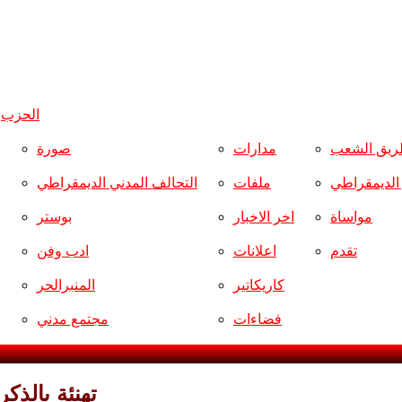
الحزب
و
ريق الشعب
مدارات
صورة
ر الديمقراطي
ملفات
التحالف المدني الديمقراطي
مواساة
اخر الاخبار
بوستر
تقدم
اعلانات
ادب وفن
كاريكاتير
المنبرالحر
فضاءات
مجتمع مدني
تهنئة بالذك