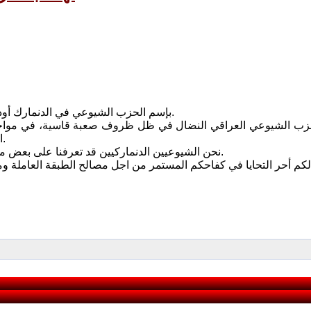
بإسم الحزب الشيوعي في الدنمارك أود أن أهنئكم بالذكرى الثمانين لتأسيس حزبكم الشيوعي في عام 1934.
زب الشيوعي العراقي النضال في ظل ظروف صعبة قاسية، في مواجهة 
الإمبريالية وفي ظل ظروف العمل السري والمنفى للعديد من رفاقكم.
نحن الشيوعيين الدنماركيين قد تعرفنا على بعض من الشيوعيين العراقيين كرفاق رائعين، يحملون هموم شعبهم ووطنهم.