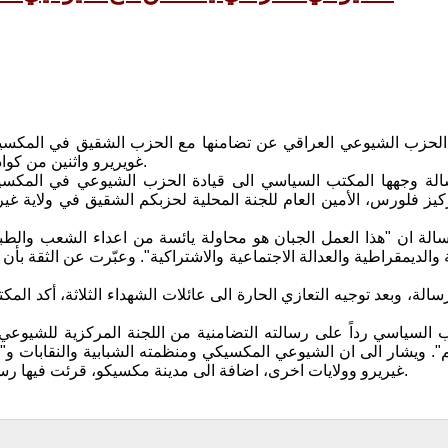
 الحزب الشيوعي العراقي عن تضامنها مع الحزب الشقيق في المكسي
غويريرو واثنين من كوادرها، وهم جميعاً من قادة الفلاحين في الجنوب يوم الاحد 4 آب الجاري.
زكيز فلورس، الأمين العام للجنة المحلية لحزبكم الشقيق في ولاية غ
الة ان "هذا العمل الجبان هو محاولة يائسة من اعداء الشعب والطب
والديمقراطية والعدالة الاجتماعية والاشتراكية". وعبّرت عن الثقة بأ
سالة، وبعد توجيه التعازي الحارة الى عائلات الشهداء الثلاثة، أكد 
ب السياسي رداً على رسالته التضامنية من اللجنة المركزية للشيوع
". ويشار الى ان الشيوعي المكسيكي ومنظمته الشبابية والنقابات و"ج
غيريرو وولايات اخرى، اضافة الى مدينة مكسيكو، قرئت فيها رسائل التضامن الموجهة الى عائلات الشهداء الثلاثة ورفاقهم واصدقائهم.