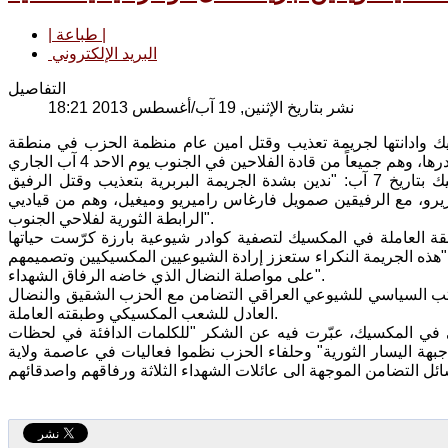
| طباعة |
البريد الإلكتروني
التفاصيل
نشر بتاريخ الإثنين, 19 آب/أغسطس 2013 18:21
ك وادانتها لجريمة تعذيب وقتل امين عام منظمة الحزب في منطقة
وجاء في رسالة وجهها المكتب السياسي الى قيادة الحزب الشيوعي في المكسيك بتاريخ 7 آب: "ندين بشدة الجريمة البربرية بتعذيب وقتل الرفيق
يريرو، مع الرفيقين صمويل فارغاس راميريو وميغيل، وهم من قياديي
الرابطة الثورية لفلاحي الجنوب".
قة العاملة في المكسيك لتصفية كوادر شيوعية بارزة كرّست حياتها
ن "هذه الجريمة النكراء ستعزز إرادة الشيوعيين المكسيكيين وتصميمهم
على مواصلة النضال الذي خاضه الرفاق الشهداء".
المكتب السياسي للشيوعي العراقي التضامن مع الحزب الشقيق والنضال
العادل للشعب المكسيكي وطبقته العاملة.
ي في المكسيك، عبّرت فيه عن الشكر "للكلمات الدافئة في لحظات
بهة اليسار الثورية" وحلفاء الحزب نظموا فعاليات في عاصمة ولاية