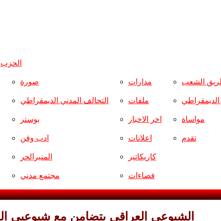
الحزب
و
ريق الشعب
مدارات
صورة
ر الديمقراطي
ملفات
التحالف المدني الديمقراطي
مواساة
اخر الاخبار
بوستر
تقدم
اعلانات
ادب وفن
كاريكاتير
المنبرالحر
فضاءات
مجتمع مدني
الشيوعي العراقي يتضامن مع شيوعيي الم