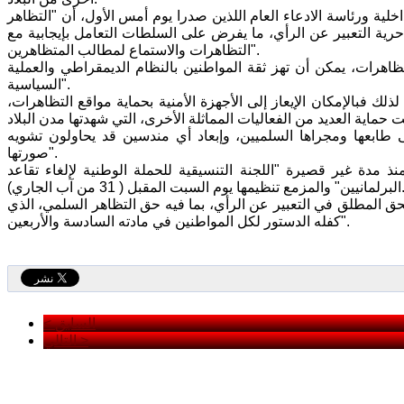
لية ورئاسة الادعاء العام اللذين صدرا يوم أمس الأول، أن "التظاهر
ة التعبير عن الرأي، ما يفرض على السلطات التعامل بإيجابية مع
التظاهرات والاستماع لمطالب المتظاهرين".
اهرات، يمكن أن تهز ثقة المواطنين بالنظام الديمقراطي والعملية
السياسية".
 فبالإمكان الإيعاز إلى الأجهزة الأمنية بحماية مواقع التظاهرات،
 طابعها ومجراها السلميين، وإبعاد أي مندسين قد يحاولون تشويه
صورتها".
نذ مدة غير قصيرة "اللجنة التنسيقية للحملة الوطنية لإلغاء تقاعد
زمع تنظيمها يوم السبت المقبل ( 31 من آب الجاري).
ق المطلق في التعبير عن الرأي، بما فيه حق التظاهر السلمي، الذي
كفله الدستور لكل المواطنين في مادته السادسة والأربعين".
< السابق
التالي >