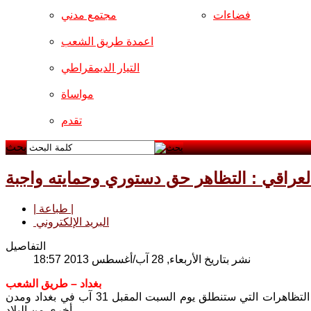
فضاءات
مجتمع مدني
اعمدة طريق الشعب
التيار الديمقراطي
مواساة
تقدم
بحث
عراقي : التظاهر حق دستوري وحمايته واجبة
| طباعة |
البريد الإلكتروني
التفاصيل
نشر بتاريخ الأربعاء, 28 آب/أغسطس 2013 18:57
بغداد – طريق الشعب
دعا الحزب الشيوعي العراقي، أمس الأربعاء، الحكومة والأجهزة الأمنية إلى حماية التظاهرات التي ستنطلق يوم السبت المقبل 31 آب في بغداد ومدن
أخرى من البلاد.