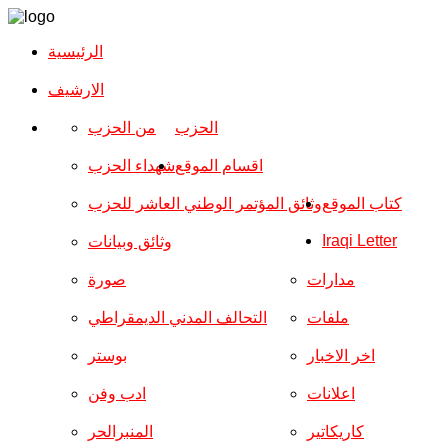
الرئيسية
الارشیف
الحزب
من الحزب
اقسام الموقع
شهداء الحزب
كتاب الموقع
وثائق المؤتمر الوطني العاشر للحزب
Iraqi Letter
وثائق وبيانات
مدارات
صورة
ملفات
التحالف المدني الديمقراطي
اخر الاخبار
بوستر
اعلانات
ادب وفن
كاريكاتير
المنبرالحر