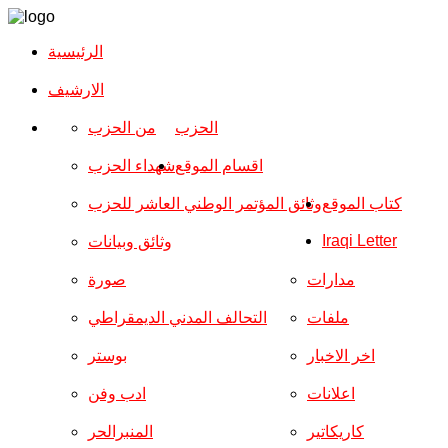
الرئيسية
الارشیف
الحزب
من الحزب
اقسام الموقع
شهداء الحزب
كتاب الموقع
وثائق المؤتمر الوطني العاشر للحزب
Iraqi Letter
وثائق وبيانات
مدارات
صورة
ملفات
التحالف المدني الديمقراطي
اخر الاخبار
بوستر
اعلانات
ادب وفن
كاريكاتير
المنبرالحر