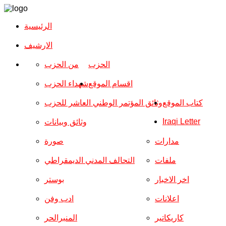
الرئيسية
الارشیف
الحزب
من الحزب
اقسام الموقع
شهداء الحزب
كتاب الموقع
وثائق المؤتمر الوطني العاشر للحزب
Iraqi Letter
وثائق وبيانات
مدارات
صورة
ملفات
التحالف المدني الديمقراطي
اخر الاخبار
بوستر
اعلانات
ادب وفن
كاريكاتير
المنبرالحر