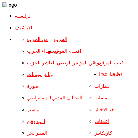
الرئيسية
الارشیف
الحزب
من الحزب
اقسام الموقع
شهداء الحزب
كتاب الموقع
وثائق المؤتمر الوطني العاشر للحزب
Iraqi Letter
وثائق وبيانات
مدارات
صورة
ملفات
التحالف المدني الديمقراطي
اخر الاخبار
بوستر
اعلانات
ادب وفن
كاريكاتير
المنبرالحر