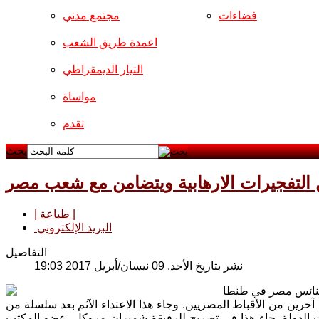
فضاءات
مجتمع مدني
اعمدة طريق الشعب
التيار الديمقراطي
مواساة
تقدم
بحث
 التفجيرات الارهابية ويتضامن مع شعب مصر
| طباعة |
البريد الإلكتروني
التفاصيل
نشر بتاريخ الأحد, 09 نيسان/أبريل 2017 19:03
 كنائس مصر في طنطا
 آخرين من الأقباط المصريين. وجاء هذا الاعتداء الآثم بعد سلسلة من
 الدولة. جاء هذا في تصريح للرفيقة شميران مروكل، عضو المكتب