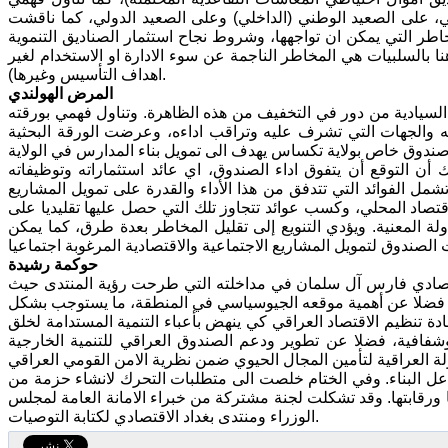
ي، على الصعيد الوطني (الداخلي) وعلى الصعيد الدولي، كما ناقشت
مخاطر التي يمكن ان تواجهها، وشروط نجاح استثمار الصناديق التنموية
ا بالسلبيات هي المخاطر الناجمة عن سوء الادارة او الاستخدام لغير
اهداف التأسيس وغيرها).
المرض الهولندي
السيادية من دور في التخفيف من هذه الظاهرة. وتناول فهمي بورقته
يله والجهات التي تشرف عليه وتراقب اداءه، وعرضت الورقة البحثية
ن التوقع أن يتفوق اداء الصندوق، اي عائد استثماراته وتوظيفاته
شمل الفوائد التي تتدفق من هذا الأداء والقدرة على تمويل المشاريع
اقتصاد المحلي، وكسب عوائد تتجاوز تلك التي حصل عليها تقليديا على
لدولة المعنية. ويؤدي التنويع إلى تقليل المخاطر بعدة طرق، كما يمكن
حوكمة رشيدة
لاقتصادي فارس آل سلمان في مداخلته التي طرحت رؤية المنتدى حيث
رية، فضلا عن أهمية موقعه الجيوسياسي في المنطقة، ما يستوجب بشكل
دة تنظيم الاقتصاد العراقي كي ينهض بأعباء التنمية المستدامة لخلق
وشفافية، فضلا عن تطوير ودعم الصندوق العراقي للتنمية الخارجية
عل البناء. وفي الختام خلصت الى متطلبات التحرك لانشاء حزمة من
مها ورقابتها. وقد تشكلت لجنة مشتركة من خبراء الامانة العامة لمجلس
الوزراء ومنتدى بغداد الاقتصادي لكتابة التوصيات.