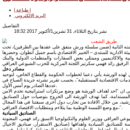
| طباعة |
البريد الإلكتروني
التفاصيل
نشر بتاريخ الثلاثاء, 31 تشرين1/أكتوير 2017 18:32
طريق الشعب
ورشته الثانية (ضمن سلسلة ورش متفق على عقدها بين الطرفين)، تحت
هيئة الادارية للمنتدى – الخبير الاقتصادي باسم جميل أنطوان، وحضرها
بية والاكاديميين وممثلي بعض السفارات والمنظمات الدولية والبنك
مصادر دخل
دي لهذه الورشة يأتي دعما لخطوات الحكومة والقطاع الخاص، لتوحيد
صدمات الاقتصادية المستقبلية"، بحسب تقرير نشرته جريدة الصباح في
عددها الصادر يوم أمس الأول.
لى ان "احد اهداف الورشة هو وضع مرتكزات استراتيجية تخدم الامن
 المستدامة، كما تهدف الورشة الى الخروج بتوصيات حول الصناديق
 رشيد، من خلال الافادة من تجارب دول أخرى سبقتنا في هذا المجال
،مع وضع اللمسة الوطنية بما يتلاءم ومتطلبات الاقتصاد العراقي".
الصناديق السيادية
سكرتير الحزب الشيوعي العراقي ووزير العلوم والتكنولوجيا الاسبق رائد فهمي، المعنونة
سة للصناديق السيادية واهدافها (صناديق الاستقرار، صناديق الاجيال
ديق اموال احتياطي المعاشات التقاعدية المحتملة)، كما تناول فهمي