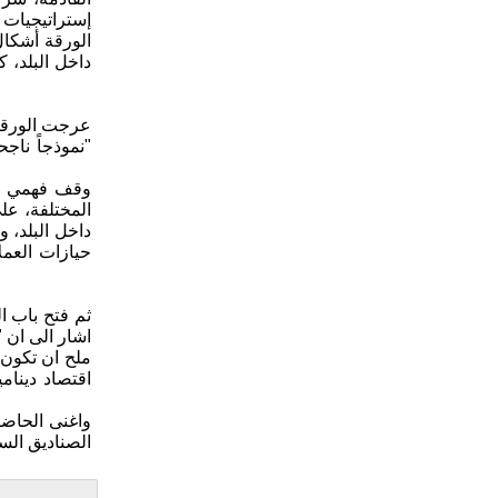
إستراتيجيات 
الورقة أشكال 
داخل البلد، 
عرجت الورقة 
"نموذجاً ناج
وقف فهمي عند
المختلفة، عل
داخل البلد، 
حيازات العملا
ثم فتح باب ا
اشار الى ان 
ملح ان تكون 
اقتصاد دينام
واغنى الحاضر
الصناديق السي