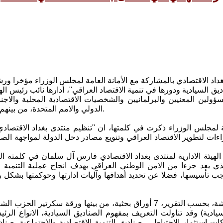
داد الاقتصادي بالمشاركة مع الأمانة العامة لمجلس الوزراء مؤخرا 
يق السيادية ودورها في تنمية الاقتصاد العراقي"، أدارها نائب رئيس ال
ؤولين المعنيين والبرلمانيين والشخصيات الاقتصادية المحلية والاجن
الدولي والامم المتحدة، من بينهم الرفيق رائد فهمي سكرتير اللجنة المركزية للحزب الشيوعي العراقي.
مة لمجلس الوزراء ذكرت في كلمتها، ان "تنظيم منتدى بغداد الاقتصا
اءات لتطوير الاقتصاد العراقي وتنويع مصادر دخل الدولة لمواجهة ال
لهيئة الادارية لمنتدى بغداد الاقتصادي فارس آل سلمان في كلمته ا
ذي يعد جزءا من الامن الوطني العراقي بهدف انجاح عملية التنمية
اجب تأسيسها، فضلا عن تحديد أهدافها وآليات ادارتها وحوكمتها بشكل
تضمنت الورشة، بحسب التقرير، 7 أوراق بحثية، من بينها ورقة 
سيادية) وقد تناولت التعريف بمفهوم الصناديق السيادية، الانواع الرئي
ات استثمار الاحتياطي، صناديق التنمية الاقتصادية والاجتماعية، صنا