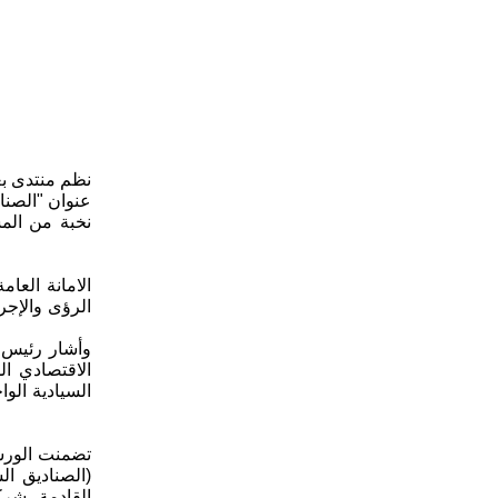
نظم منتدى بغ
عنوان "الصناد
نخبة من المس
الامانة العا
الرؤى والإجر
وأشار رئيس ا
الاقتصادي ال
السيادية الو
(الصناديق ال
القادمة، شرك