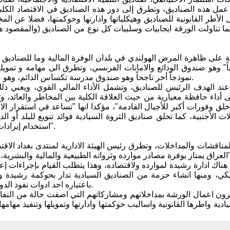
عمل هذه الصناديق، وتطرق إلى دور هذه الصناديق في الاقتصاد الكل
الأطر القانونية للصناديق وهيكلياتها وادارتها وحوكمتها، فضلا عن ال
كما تناولت الورقة ايجابيات وسلبيات كل نوع من الصناديق (والمقصود هن
على ظاهرة المرض الهولندي في بلدان الوفرة المالية وما للصناديق 
حاً" وهو صندوق الودائع والامانات الفرنسي، وتطرق الى مهامه و تمو
نموذجاً أخر ناجحاً وهو صندوق مدرسة تكساس الدائم، وهو صندوق خاص بولاية تكساس يهدف الى تمويل بناء المدارس في الولاية.
 الهدف الرئيس للصناديق، وتشمل الأداء المالي القوي، ويعني ذلك أ
ى أداء حافظة معيارية من حيث العلاقة الكلية بين المخاطر والعائد، وت
وخلق وفورات أكبر للأجيال القادمة"، مؤكدا انها "تساعد في استقرار ال
ت الأجنبية، كما تخلق صناديق الثروة السيادية فوائد تنويع للبلد أو ا
استخدام إيرادات الصندوق لتمويل المشاريع الاجتماعية والاقتصادية المرغوبة اجتماعيا".
لمناقشات والمداخلات، وتطرق رئيس الهيئة الادارية لمنتدى بغداد ا
"العراق يمتاز بوفرة مصادر موارده وثرواته الطبيعية والمالية والبش
هناك ادارة رشيدة لموارده ولاقتصاده، وهذا يتطلب القيام بإجراءات إعا
يكي، ومنها انشاء حزمة من الصناديق السيادية تدار بحوكمة رشيدة 
باعتباره احد ادوات نفوذ الدولة العراقية لتأمين المجال الحيوي ضمن نظرية الامن القومي العراقي.
ون اعمال الورشة بمداخلاتهم ومشاركاتهم التي اضفت حالة من التفا
ادية واطرها القانونية واساليب حوكمتها وادارتها وتمويلها وتنفيذ مها