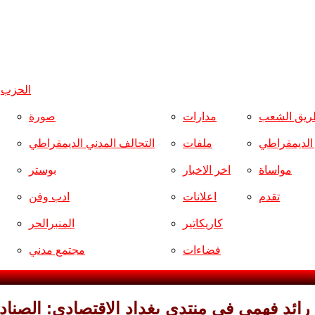
الحزب
و
ريق الشعب
مدارات
صورة
ر الديمقراطي
ملفات
التحالف المدني الديمقراطي
مواساة
اخر الاخبار
بوستر
تقدم
اعلانات
ادب وفن
كاريكاتير
المنبرالحر
فضاءات
مجتمع مدني
رائد فهمي في منتدى بغداد الاقتصادي: الصناد