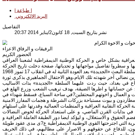
| طباعة |
البريد الإلكتروني
التفاصيل
نشر بتاريخ السبت, 18 كانون2/يناير 2014 20:37
خوات و الاخوة الكرام
الرفيقات و الرفاق الاعزاء
الحضور الكريم
عراقية بشكل خاص و الحركة الوطنية الديمقراطية لشعبنا العراقي
يها و سطروا تفاصيل مواجهاتها و تحدياتها، صفحة دخلت تاريخ الحركة
ين نضالي آخر شهدته تلك الايام،وهو الاحتفال الجماهيري بذكرى ثورة
اع في بغداد، حيث ردت عليهما السلطة «الجديدة» بذات الاساليب
عن حساباتها و اطرها الضيقة، بهدف ترهيب الشعب وزرع الهلع في
وت و العمال و اخوتهم المحتفلين?في ساحة السباع، فسقط شهداء في
نباتية في 5 تشرين الثاني 1968 ليؤكد قوة و عزيمة الحركة النقابية العراقية و المنظمات العمالية وقدرتها على استلهام
لى في بدايات القرن الماضي، و على استعداد الحركة لخوض النضالات
 الحقوق و الاستغلال، و ليؤكد ايضا دور الطبقة العاملة العراقية و
ربون، للدفاع عن حقوقهم و الاصرار على مطالبهم، في ذلك الخريف
قليلة على انقلاب 8 شباط الاسود، هي امتداد طبيعي لعزيمة اسلافهم العمال التي اظهروها في اضرابات عمال