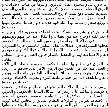
اضراب كاورباغي و مسيرة عمال كي ثري، وغيرها من مئات الاضرابات و
 تصدرها مطلب دفع نسبة الارباح المخصصة للعمال بعد رفضها تطبيق
وها لوزير العمل انذاك، وبعكسه سيقومون بالأضراب . و ظلت السلطة
رفع شعار ( عمالنا بهذا البلد قوة حديدية ) و (عمالنا متحدين موتوا
يارجعية) .
ت الجيش والشرطة الشركة تحت اشراف و توجيه قادة بعثيين و
( جبار لفتة ) وجرح عدد من العمال، و أعتقال عدد آخر منهم وتوقيفهم
في مراكز الشرطة و دوائر الامن. السيدات و السادة الحضور:
فحاتها المشرقة، في احتفالات العام الثمانين لتاسيس حزبنا الشيوعي
 المحدود، نعلن دعم حزبنا الكامل لنضالات عمالنا لانتزاع حقوقهم
و الاجتماعية لهم، و التعجيل باصدار قانون العمل و قانون التنظيم
النقابي،
لعراق في مطالباتها الملحة للجكومة بضرورة الالتفات الى الاف
ن العمل منذ اكثر من عقدين من الزمن، الامر الذي يساهم في ازدياد
الوطنية. ونؤكد رفضنا و ادانتنا لهذه اللاابالية من جانب المسؤولين
الاخوات و الاخوة:
كبير من جانب حزبنا للنضالات التي يخوضها العمال و اتحادهم الحقيقي
كريمة. و للتاكيد على رفض كل اشكال التدخل الحكومي و الحزبي
هة السياسية او تلك لافراغه من جدواه و مضمونه الحقيقي. كما نعبر
لى الاحتفاظ بقوانين و قرار?ت النظام السابق و مجلس قيادة ثورته