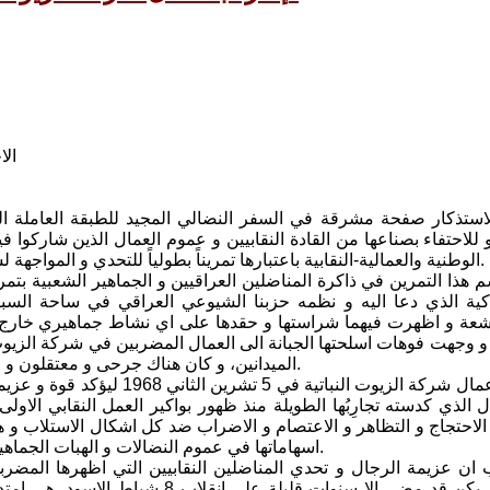
الا
لاستذكار صفحة مشرقة في السفر النضالي المجيد للطبقة العاملة ال
للاحتفاء بصناعها من القادة النقابيين و عموم العمال الذين شاركوا ف
الوطنية والعمالية-النقابية باعتبارها تمريناً بطولياً للتحدي و المواجهة لسلطة البعث «الجديدة» بعد العودة الثانية له في انقلاب 17 تموز 1968.
م هذا التمرين في ذاكرة المناضلين العراقيين و الجماهير الشعبية بتمر
راكية الذي دعا اليه و نظمه حزبنا الشيوعي العراقي في ساحة السب
لبشعة و اظهرت فيهما شراستها و حقدها على اي نشاط جماهيري خارج 
 و وجهت فوهات اسلحتها الجبانة الى العمال المضربين في شركة الزي
الميدانين، و كان هناك جرحى و معتقلون و مطاردون و بيوت مستباحة بزركات الشرطة و هجمات المفارز الامنية.
جاء اضراب عمال شركة الزيوت ال
الذي كدسته تجارِبُها الطويلة منذ ظهور بواكير العمل النقابي الاو
الاحتجاج و التظاهر و الاعتصام و الاضراب ضد كل اشكال الاستلاب و هضم
اسهاماتها في عموم النضالات و الهبات الجماهيرية التي اجترحتها القوى الوطنية الديمقراطية ع?ى مدى عقود طويلة.
 ان عزيمة الرجال و تحدي المناضلين النقابيين التي اظهرها المض
الستيني، ولم يكن قد مضى الا سنوات 