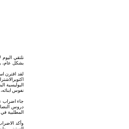
نلتقي اليوم 
بشكل عام، و 
لقد اقترن اس
اكتوبرالاشت
البوليسية ا
نفوس ابنائه،
دروس النضال 
المطلبية في 
وأكد الاضراب