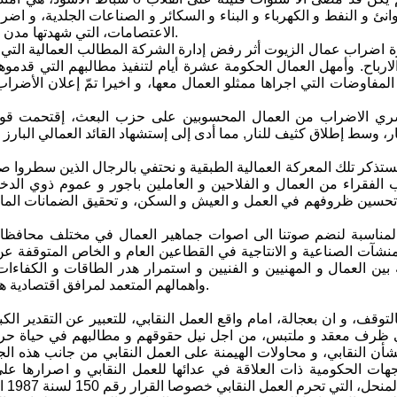
انئ و النفط و الكهرباء و البناء و السكائر و الصناعات الجلدية، و 
الاعتصامات، التي شهدتها مدن العراق المختلفة خصوصا المدن الكبرى منذ عشرينيات القرن الماضي.
 اضراب عمال الزيوت أثر رفض إدارة الشركة المطالب العمالية التي
الارباح. وأمهل العمال الحكومة عشرة أيام لتنفيذ مطالبهم التي قدم
مفاوضات التي اجراها ممثلو العمال معها، و اخيرا تمّ إعلان الأضراب و
ري الاضراب من العمال المحسوبين على حزب البعث، إقتحمت قوا
 وسط إطلاق كثيف للنار, مما أدى إلى إستشهاد القائد العمالي البارز 
نستذكر تلك المعركة العمالية الطبقية و نحتفي بالرجال الذين سطروا ص
الفقراء من العمال و الفلاحين و العاملين باجور و عموم ذوي الدخل
حسين ظروفهم في العمل و العيش و السكن، و تحقيق الضمانات المادية 
لمناسبة لنضم صوتنا الى اصوات جماهير العمال في مختلف محافظات ا
منشآت الصناعية و الانتاجية في القطاعين العام و الخاص المتوقفة ع
بين العمال و المهنيين و الفنيين و استمرار هدر الطاقات و الكفاءات 
واهمالهم المتعمد لمرافق اقتصادية هامة و ما يلحقه ذلك من خسائر مادية كبيرة و تخريب للاقتصاد الوطني.
توقف، و ان بعجالة، امام واقع العمل النقابي، للتعبير عن التقدير ال
ظرف معقد و ملتبس، من اجل نيل حقوقهم و مطالبهم في حياة حرة 
أن النقابي، و محاولات الهيمنة على العمل النقابي من جانب هذه الج
لجهات الحكومية ذات العلاقة في عدائها للعمل النقابي و اصرارها ع