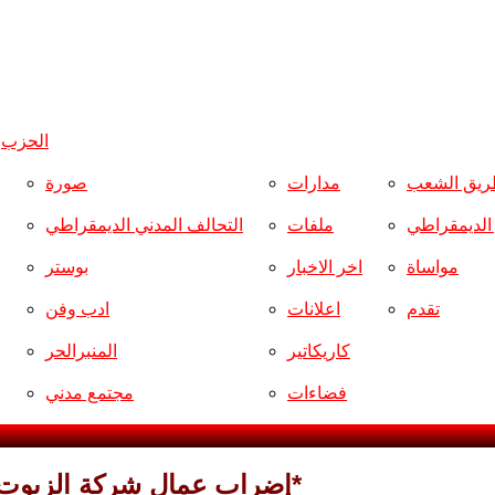
الحزب
و
ريق الشعب
مدارات
صورة
ر الديمقراطي
ملفات
التحالف المدني الديمقراطي
مواساة
اخر الاخبار
بوستر
تقدم
اعلانات
ادب وفن
كاريكاتير
المنبرالحر
فضاءات
مجتمع مدني
إضراب عمال شركة الزيوت 1968 استلهام لدروس نضال الحركة العمالية*