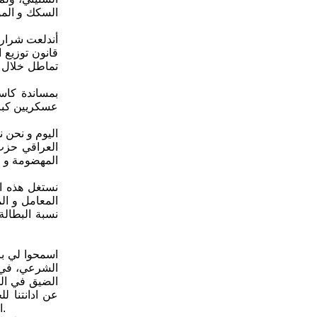
السكك و المو
أندلعت شرارة
قانون توزيع 
تماطل خلال ال
بمساندة كاس
عسكريين كبار،
اليوم و نحن 
العراقي حزب 
المهضومة و ت
نستغل هذه ا
المعامل و ال
نسبة البطالة 
اسمحوا لي بال
الشرعي، في 
الضيق في الش
عن ادانتنا ل
المنحل، التي تحرم العمل النقابي خصوصا القرار رقم 150 لسنة 1987 الذي حرم العمل النقابي العمالي في جميع مؤسسات الدولة و منشآتها.