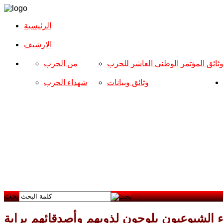
الرئيسية
الارشیف
ثائق المؤتمر الوطني العاشر للحزب
من الحزب
وثائق وبيانات
شهداء الحزب
بحث
الشيوعيون يلوحون لذويهم وأصدقائهم براية