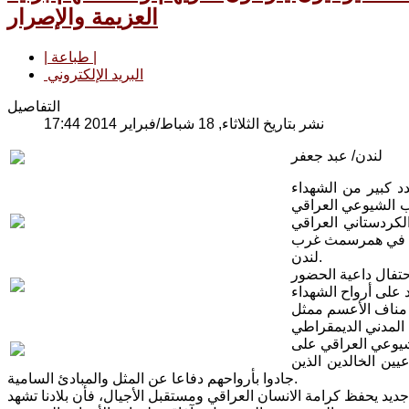
العزيمة والإصرار
| طباعة |
البريد الإلكتروني
التفاصيل
نشر بتاريخ الثلاثاء, 18 شباط/فبراير 2014 17:44
لندن/ عبد جعفر
 كبير من الشهداء
ب الشيوعي العراقي
لكردستاني العراقي
على قاعة المركز البولوني في همرسمث غرب
لندن.
حتفال داعية الحضور
 مناف الأعسم ممثل
ق قادة الحزب الشيوعي العراقي على
ين الخالدين الذين
جادوا بأرواحهم دفاعا عن المثل والمبادئ السامية.
جديد يحفظ كرامة الانسان العراقي ومستقبل الأجيال، فأن بلادنا تشهد