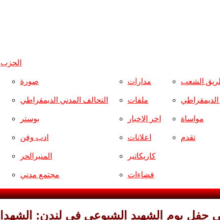
الحزب
و
ريق الشعب
مدارات
صورة
ر الديمقراطي
ملفات
التحالف المدني الديمقراطي
مواساة
اخر الاخبار
بوستر
تقدم
اعلانات
ادب وفن
كاريكاتير
المنبرالحر
فضاءات
مجتمع مدني
 حفل يوم الشهيد الشيوعي في لندن: الشهداء 