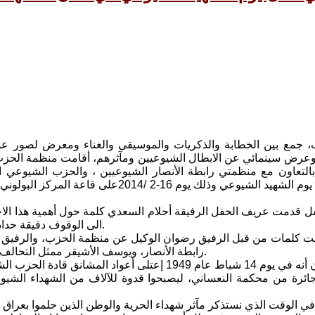
 جمع بين الخطابة والذكريات والموسيقى والغناء ومعرض لصور عدد
وعرض سينمائي عن الابطال الشيوعيين ومآثرهم، أقامت منظمة الحز
بالتعاون مع منظمتي رابطة الأنصار الشيوعيين ، والحزب الشيوعي ا
حفلا بمناسبة يوم الشهيد الشيوعي وذلك يوم 16-2 /2014
فل قدمت عريف الحفل الرفيقة أحلام السعدي كلمة حول أهمية هذا الا
الى الوقوف دقيقة حداد على أرواح الشهداء.
قيت كلمات من قبل الرفيق رضوان الوكيل عن منظمة الحزب، والرفيق
رابطة الأنصار، ويوسف الأشيقر ممثل التحالف المدني الديمقراطي.
أكد المتحدثون أنه في يوم 14 شباط عام 1949 إعتلى أعواد المشان
ائرة من محكمة النعساني، ليصبحوا قدوة للآلاف من الشهداء الشيوعي
 في الوقت الذي نستذكر مآثر شهداء الحرية والوطن الذين حلموا بعراق 