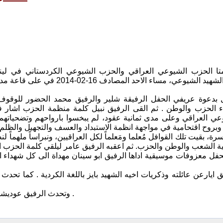
ا الحزب الشيوعي العراقي والحزب الشيوعي الكردستاني في لينشو
بمناسبة يوم الشهيد الشيوعي، مساء الاحد الم
 بدعوة عريفي الحفل الرفيقة شلير والرفيق محمد الحضور للوق
ء الحزب والوطن . ثم القى الرفيق نبيل كلمة منظمة الحزب اشار ف
عي العراقي وعلى مدى ثمانية عقود، لم يبخسوا بارواحهم وتضحياتهم
وبروح اقتحامية في مواجهة انظمة الاستبداد والعسف والتجهيل والظل
 بقيت تلك القوافل مُعلما ومَعلماً لكل العراقيين، ونبراساً ملهماً لنض
ل معزوفات موسيقية اداها الرفيق ابو سينان مهداة الى كل شهداء الح
 ايارعن عائلته وذكريات اخيه الشهيد بايز باللغة الكردية . كما تحد
وتحدث الرفيق عوديشو عن الشهيد ابو سرمد اول شهيد معركة في بهدينان في حرب الانصار .