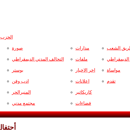
الحزب
و
ريق الشعب
مدارات
صورة
ر الديمقراطي
ملفات
التحالف المدني الديمقراطي
مواساة
اخر الاخبار
بوستر
تقدم
اعلانات
ادب وفن
كاريكاتير
المنبرالحر
فضاءات
مجتمع مدني
أحتفال