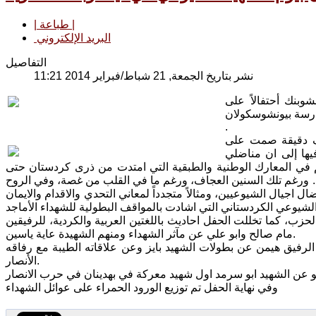
| طباعة |
البريد الإلكتروني
التفاصيل
نشر بتاريخ الجمعة, 21 شباط/فبراير 2014 11:21
بنك أحتفالاً على
صادف 16-02-2014 في على قاعة مدرسة بيونشوسكولان
.
وف دقيقة صمت على
يها إلى ان مناضلي
 في المعارك الوطنية والطبقية التي امتدت من ذرى كردستان حتى
م. ورغم تلك السنين العجاف، ورغم ما في القلب من غصة، وفي الروح
ال اجيال الشيوعيين، ومثالاً متجدداً لمعاني التحدي والاقدام والايمان
زب، كما تخللت الحفل احاديث باللغتين العربية والكردية، للرفيقين
مام صالح وابو علي عن مآثر الشهداء ومنهم الشهيدة عاية ياسين.
ث الرفيق هيمن عن بطولات الشهيد بايز وعن علاقاته الطيبة مع رفاقه
الأنصار.
وفي نهاية الحفل تم توزيع الورود الحمراء على عوائل الشهداء