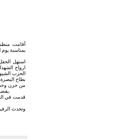
أقامت منظمت
استهل الحفل
ارواح الشهدا
الحزب الشيو
بطاح البصرة 
من حزن وحسرة،
بقضية الشعب والوطن والحزب. ثم اعقبه الرفيق عامر ليلقي كلمة الحزب الشيوعي الكردستاني التي اشادت بالمواقف البطولية للشهداء الأماجد.
قدمت في الحف
وتحدث الرفيق