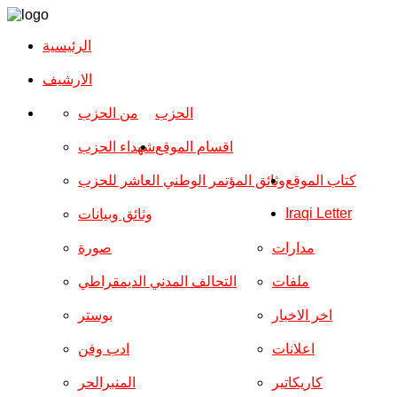
الرئيسية
الارشیف
الحزب
من الحزب
اقسام الموقع
شهداء الحزب
كتاب الموقع
وثائق المؤتمر الوطني العاشر للحزب
Iraqi Letter
وثائق وبيانات
مدارات
صورة
ملفات
التحالف المدني الديمقراطي
اخر الاخبار
بوستر
اعلانات
ادب وفن
كاريكاتير
المنبرالحر