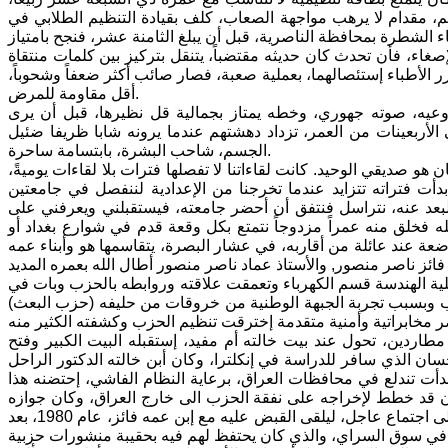
م، مقدام لا يرهب مواجهة الصعاب، كلف بقيادة التنظيم الطلابي في
صغاء، فأن تحدث كان حديثه مقتضباً، يتنقل بتركيز بين كلمات منتقاة
 الأطباء إستئصالهما، بعملية صعبة، فصار صائب أكثر ضعفاً وشحوباً،
أقل مقاومة للمرض.
وعيه، صوته جهوري، وخطه يمتاز بجمالية قل نظيرها، قبل أن يرى
لأربعينات من العمر، تزداد دهشتهم عندما يرونه شابا ظريفا ضئيل
الجسم، شاحب البشرة، بابتسامة ساحرة.
 صديقي الوحيد. كانت لقاءاتنا لا تفصلها فترات بلا لقاءات يوميةً،
 بدأت فتراته تتزايد عندما تخرجنا من الإعدادية لننفصل في جامعتين
البعد عنه، نتراسل فنتفق أن أحضر جامعته، فيستقبلني ويعرفني على
 فخلق منه عمراً مزدوجاً نتمتع بكل وقعة قدم في شوارع بغداد أو
عة عند عائلة من أقاربه، في عشار البصرة، يتقاسمها هو وأبناء عمه
ة الرابعة بكلية الهندسة قسم الكهرباء وتعمقت علاقته وروابطه بالحزب وبات في
زب وبسبب تجربة الجبهة الوطنية من خروقات من حليفه (حزب البعث)
مطاردين، تحول عند بيت خالته أم مفيد، إستقبله البيت الكبير وفتح
سان الذي سافر للدراسة في إنكلترا، وكان أبن خالته الدكتور الراحل
 بدأت تندلع في محافظات العراق، برعاية النظام الفاشي، إحتضنه هذا
 قد خطط لإخراجه على نفقة الحزب الى خارج العراق، وكان جوازه
ينتظره للانطلاق به إلى شمال الوطن، ولكن مكيدة دبرت له بمكالمة هاتفية تدعوه إلى اجتماع عاجل، ليلقى القبض عليه مع إبن عمه فائز، عام 1980، بعد