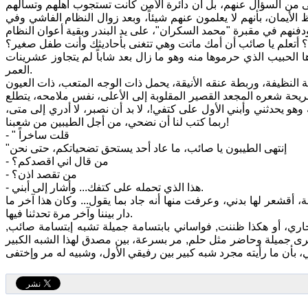
تى من السؤال عنهم، بل أن دائرة الأمن كانت تستجوب أهلهم وتسألهم
لأيمان، بأنهم لا يعلمون عنهم شيئاً، وبعد زوال النظام الفاشي وفي
ك؟ أتعلم يا صائب أن أمك ماتت وهي تتغنى بأحاديثك وأنت طفل صغير؟
الحبيب الذي حرموها منه وهو ما زال بعد شاباً لم يتجاوز عشرينات
العمر.
النظيفة، وربطة عنقه الأنيقة، يحمل ذات الوجه المتعب، ذات العيون
سريحة شعره المجعد القصير المقلوبة إلى الأعلى، نفس ملامحه، يتطلع
هو يحدثني وأبني الأول على كتفي!، لا بد أن نصبر، لا أدري إلى متى،
ربما كتب لنا أن نضحي، من أجل الطيبين من شعبنا!
- " قلت ساخراً
"إنتهى الطيبون يا صائب، ما عاد أحد يستحق تضحياتكم، حتى نحن
- من قال اني اقصدكم؟
- من تقصد اذن؟
- هذا الذي تحمله على كتفك... وأشار إلى أبني.
قشعر لها بدني، وعرفت منها أنه جاد بما يقول... وكان هذا آخر ما
دار بيننا وآخر مرة تحدثنا فيها.
اري، أو هكذا ظننت, فواساني بابتسامة جميلة تشبه إبتسامة صائب,
رى جميلة وحاضر مثل حلم, مر بسرعة، بين مصدق لهذا الشبه الكبير