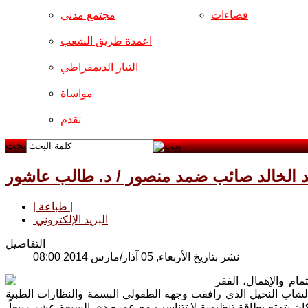
فضاءات
مجتمع مدني
اعمدة طريق الشعب
التيار الديمقراطي
مواساة
تقدم
بحث
د الخالد صائب ضمد منصور / د. طالب عاشور
| طباعة |
البريد الإلكتروني
التفاصيل
نشر بتاريخ الأربعاء, 05 آذار/مارس 2014 08:00
م والإهمال، الفقر
شاب النحيل الذي رافقت وجهه الطفولي البسمة والنظارات الطبية
كان يتمتع بطاقة تنظيمية لا تتناسب مع عمره ذي السبعة عشر ربيعاً،