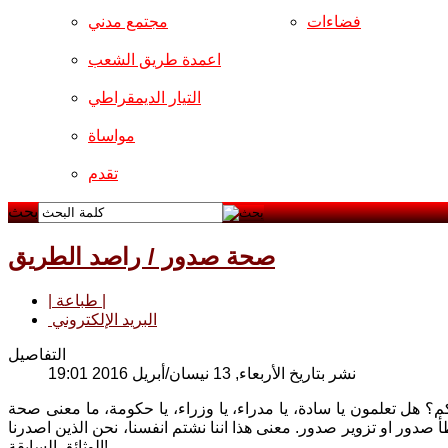
فضاءات
مجتمع مدني
اعمدة طريق الشعب
التيار الديمقراطي
مواساة
تقدم
بحث
صحة صدور / راصد الطريق
| طباعة |
البريد الإلكتروني
التفاصيل
نشر بتاريخ الأربعاء, 13 نيسان/أبريل 2016 19:01
هل تعلمون يا سادة، يا مدراء، يا وزراء، يا حكومة، ما معنى صحة
صدور او تزوير صدور. معنى هذا اننا نشتم انفسنا، نحن الذين اصدرنا
الوثائق السابقة!