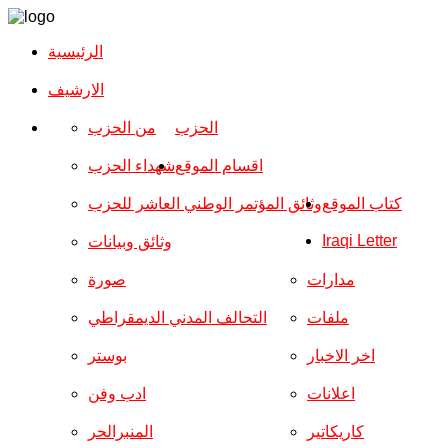
الرئيسية
الارشیف
الحزب
من الحزب
اقسام الموقع
شهداء الحزب
كتاب الموقع
وثائق المؤتمر الوطني العاشر للحزب
Iraqi Letter
وثائق وبيانات
مدارات
صورة
ملفات
التحالف المدني الديمقراطي
اخر الاخبار
بوستر
اعلانات
ادب وفن
كاريكاتير
المنبرالحر