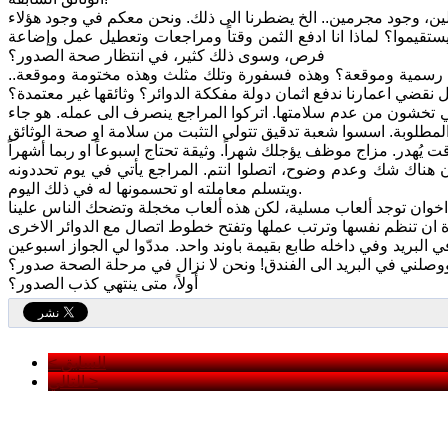
ستقيموا؟ لماذا انا ادفع الثمن وقتاً ومراجعات وتعطيل عمل وإضاعة
فرص، وسوى ذلك كثير، في انتظار صحة الصدور؟
ئق رسمية وموقعة؟ وهذه فسفورة وتلك مثلث وهذه مختومة وموقعة..
 نقضي اعمارنا ندفع اثمان دولة مفككة الدوائر؟ وثائقها غير معتمدة؟
والتي تخشون من عدم سلامتها. اتركوا المراجع ينصرف الى عمله. هو جاء
ن هناك شك وعدم وضوح، اتصلوا انتم. المراجع يأتي في يوم تحددونه
ويتسلم معاملته او تحسمونها له في ذلك اليوم.
لبريد وفي داخله طابع بقيمة باوند واحد. مددّوا لي الجواز اسبوعين
وصلني في البريد الى الفندق! ونحن لا نزال في مرحلة الصحة صدور؟
أولاً، متى ينتهي كذب الصدور؟
< السابق
التالي >