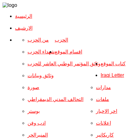
الرئيسية
الارشیف
الحزب
من الحزب
اقسام الموقع
شهداء الحزب
كتاب الموقع
وثائق المؤتمر الوطني العاشر للحزب
Iraqi Letter
وثائق وبيانات
مدارات
صورة
ملفات
التحالف المدني الديمقراطي
اخر الاخبار
بوستر
اعلانات
ادب وفن
كاريكاتير
المنبرالحر