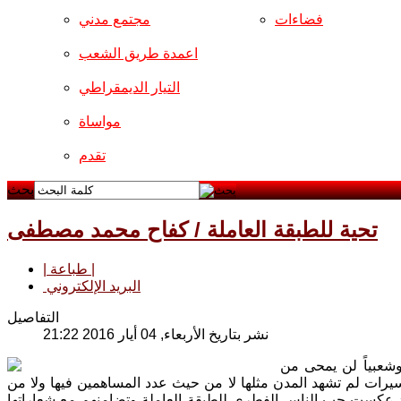
فضاءات
مجتمع مدني
اعمدة طريق الشعب
التيار الديمقراطي
مواساة
تقدم
بحث
تحية للطبقة العاملة / كفاح محمد مصطفى
| طباعة |
البريد الإلكتروني
التفاصيل
نشر بتاريخ الأربعاء, 04 أيار 2016 21:22
مالياً وشعبياً لن يمحى من
سيرات لم تشهد المدن مثلها لا من حيث عدد المساهمين فيها ولا من
د عكست حب الناس الفطري للطبقة العاملة وتضامنهم مع شعاراتها