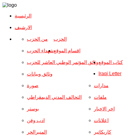
الرئيسية
الارشیف
الحزب
من الحزب
اقسام الموقع
شهداء الحزب
كتاب الموقع
وثائق المؤتمر الوطني العاشر للحزب
Iraqi Letter
وثائق وبيانات
مدارات
صورة
ملفات
التحالف المدني الديمقراطي
اخر الاخبار
بوستر
اعلانات
ادب وفن
كاريكاتير
المنبرالحر