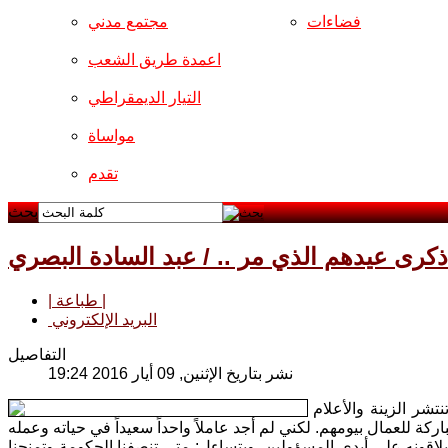
فضاءات
مجتمع مدني
اعمدة طريق الشعب
التيار الديمقراطي
مواساة
تقدم
بحث
كرى عيدهم الذي مر .. / عبد السادة البصري
| طباعة |
البريد الإلكتروني
التفاصيل
نشر بتاريخ الإثنين, 09 أيار 2016 19:24
نتشر الزينة والأعلام
يلاقونه على أيدي المسؤولين، ويتساءل: متى تنصفنا الحكومة وتمنحنا