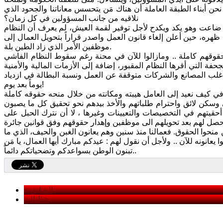
ن أبناء الطبقة العاملة أن هناك مَن يتحسس معاناتنا والجحود الذي
نلاقيه من جانب المسؤولين في كل زمان؟
 ضاعت وهو يكد ويكدح لأجل توفير لقمة العيش، لم يعرف أن النظام
هره، حين أعلن إلغاء قانون العمل واصدر قراراً بتحويل العمال إلى
موظفين الأمر الذي زاد الطين بلة.
قوقهم كاملة .. ومازالوا للآن في محنة رغم سقوط النظام الفاشي
فة التي أقرها النظام المقبور، إضافة إلى الأزمات المالية والأمنية
 وأغلب المصانع والشركات متوقفة عن العمل ونسبة البطالة في ازدياد
يوماً بعد يوم!
اً في كيف نعيد إلى العامل هيبته ومكانته من خلال منحه حقوقه كاملة
سكن لائق واحترام طلباتهم والأخذ بيدهم نحو تحقيق كل ما يصبون
يد أحقيتهم في التخصيصات والتعيينات وغيرها ، لا أن نترك الحبل على
ن منحوا الحقوق. فعمالنا منذ سنين وهم يعانون الغبن والحيف، الذي ما
عانونه للآن .. ولأجل أن نقول لهم : عيدكم مبارك أيها العمال، يا مَن
تبنون الوطن بسواعدكم وتضحياتكم دائماً..
< السابق
التالي >