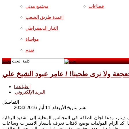
فضاءات
مجتمع مدني
اعمدة طريق الشعب
التيار الديمقراطي
مواساة
تقدم
بحث
جعة ولا نرى طحينا! / عامر عبود الشيخ علي
| طباعة |
البريد الإلكتروني
التفاصيل
نشر بتاريخ الأربعاء, 11 أيار 2016 20:33
 دينار، ودعا لجان الطاقة في المجالس المحلية إلى تشديد الرقابة
ما اكد الزام المولدات بوضع لافتات تعرف بأسعار الامبيرات وساعات
التشغيل، هدد بـ»فرض عقوبات وغرامات مالية بحق المخالفين».