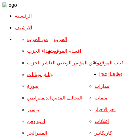
الرئيسية
الارشیف
الحزب
من الحزب
اقسام الموقع
شهداء الحزب
كتاب الموقع
وثائق المؤتمر الوطني العاشر للحزب
Iraqi Letter
وثائق وبيانات
مدارات
صورة
ملفات
التحالف المدني الديمقراطي
اخر الاخبار
بوستر
اعلانات
ادب وفن
كاريكاتير
المنبرالحر