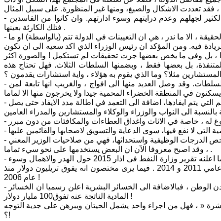
- الاستهتار بمعايير الوظيفة ، واسنادها الى اشخاص غير كفوئين كلفوا خزينة الدولة الكثير لجهلهم وعدم درايتهم وسوء ادارتهم. وان كانوا من الفاسدين
فتلك الكارثة بعينها .
- تضخيم جهاز الدولة بالاقارب والمريدين والمطبلين ، من دون الحاجة الفعلية لهم . والحقيقة ، الا ما ندر ، هي ان التعيينات في الدولة تتم (بالواسطة) او ما
يادة فيه. ومن المؤكد ان رئيس الوزراء الذي اكد سعيه الى ان تكون
دا ، بل وفي ما يخص بعضها جرت تحقيقات لم تستكمل ! والصورة اكثر
متنفذة، بل بعضها فقط ، وبضمنها السلطات الثلاث. فهل تحتاج هذه
المستشارين مثلا؟ وما الذي يقوم به هؤلاء ، واية استشارات يقدمون ؟
- اعداد الفضائيين ، ومن ذلك ايضا في الحمايات ، وفي مختلف المستويات ، و كل السلطات. وقد وصل العديد منها الى افواج ، والغريب انها تابعة لمن
- الايفادات غير الضرورية للمسؤولين في الوزارات والمؤسسات ، والاعداد الكبيرة منهم التي يتم ايفادها، اضافة الى التعمد في اطالة مدد الايفاد حتى يصل
- الفساد المستشري في بعض الشركات ذات التمويل الذاتي والرابحة ، والحديث هنا يخص الدرجات الوظيفية واستحداثها، فهي من صلاحيات الوزير المعني
، وقد اصبح معروفا الآن ان البعض يستخدمها على نحو سيء تماما .
- ولعل من حالات الفساد التي عُدت « اخطر حالة فساد اداري في التاريخ الحديث « ما اعلنه تقرير وزارة النفط في اذار 2015 حول الهدر والاهمال وسوء
الادارة في عمليات انتاج النفط ، وقدرت الخسائر بسببه بنحو 14.5 مليار دولار بين عامي 2011 و 2014 . فيما يرى مختصون انه يفوق تريليون دولار منذ
عام 2006 !
- وهناك الملف الاخطر والكبير ذو الصلة بكارثة احتلال داعش لعدد من محافظات ومدن الوطن ، فبالاضافة الى الخسائر البشرية اعلن رسميا ان الخسائر
المادية الناتجة عنه تفوق100 مليار دولار !
اشرة « ، فهل من اجراء واحد يشمل الحيتان ويبرهن على جدية التوجه
؟!