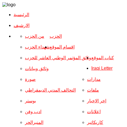
الرئيسية
الارشیف
الحزب
من الحزب
اقسام الموقع
شهداء الحزب
كتاب الموقع
وثائق المؤتمر الوطني العاشر للحزب
Iraqi Letter
وثائق وبيانات
مدارات
صورة
ملفات
التحالف المدني الديمقراطي
اخر الاخبار
بوستر
اعلانات
ادب وفن
كاريكاتير
المنبرالحر