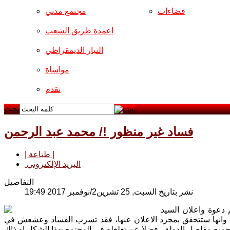
فضاءات
مجتمع مدني
اعمدة طريق الشعب
التيار الديمقراطي
مواساة
تقدم
بحث
فساد غير منظور !/ محمد عبد الرحمن
| طباعة |
البريد الإلكتروني
التفاصيل
نشر بتاريخ السبت, 25 تشرين2/نوفمبر 2017 19:49
 دعوة واعلان السيد
لة، وانها ستتحقق بمجرد الاعلان عنها، فقد تسرب الفساد وعشعش في