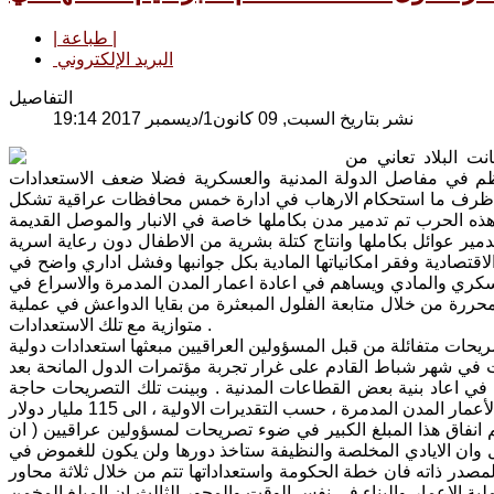
| طباعة |
البريد الإلكتروني
التفاصيل
نشر بتاريخ السبت, 09 كانون1/ديسمبر 2017 19:14
ضه في ظروف كانت البلاد تعاني من
م في مفاصل الدولة المدنية والعسكرية فضلا ضعف الاستعدادات
في ظرف ما استحكام الارهاب في ادارة خمس محافظات عراقية تشكل
ذه الحرب تم تدمير مدن بكاملها خاصة في الانبار والموصل القديمة
مير عوائل بكاملها وانتاج كتلة بشرية من الاطفال دون رعاية اسرية
اقتصادية وفقر امكانياتها المادية بكل جوانبها وفشل اداري واضح في
لعسكري والمادي ويساهم في اعادة اعمار المدن المدمرة والاسراع في
لمحررة من خلال متابعة الفلول المبعثرة من بقايا الدواعش في عملية
متوازية مع تلك الاستعدادات .
ريحات متفائلة من قبل المسؤولين العراقيين مبعثها استعدادات دولية
ت في شهر شباط القادم على غرار تجربة مؤتمرات الدول المانحة بعد
المساعدات في اعاد بنية بعض القطاعات المدنية . وبينت تلك التصريحات حاجة
نفاق هذا المبلغ الكبير في ضوء تصريحات لمسؤولين عراقيين ( ان
وان الايادي المخلصة والنظيفة ستاخذ دورها ولن يكون للغموض في
لمصدر ذاته فان خطة الحكومة واستعداداتها تتم من خلال ثلاثة محاور
ملية الاعمار والبناء في نفس الوقت والمحور الثالث ان المبلغ المخمن