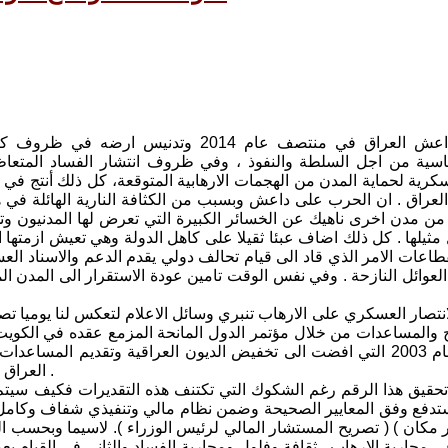
منذ دخول داعش العراق في منتصف عام 2014 وتدنيس ار
ية من اجل السلطة والنفوذ ، وفي ظروف انتشار الفساد المتعاظ
كرية لحماية المدن من الهجمات الارهابية المتوقعة، كل ذلك أنتج 
عراق . ان الحرب على داعش وبسبب من الكثافة النارية الهائلة في ه
من مدن اخرى ناهيك عن الخسائر الكبيرة التي تعرض لها المدنيون وتد
مثيلها . كل ذلك اضاف عبئا ثقيلا على كاهل الدولة وهي تعيش ازمتها ال
قطاعات الامر الذي قاد الى قيام تحالف دولي يقدم الدعم والاسناد ا
 العوائل النازحة . وفي نفس الوقت تامين عودة الاستقرار الى المدن ا
انتصار العسكري على الارهاب تنبري وسائل الاعلام لتعكس لنا يوميا تص
نح والمساعدات من خلال مؤتمر الدول المانحة المزمع عقده في الكوي
التغيير في عام 2003 التي افضت الى تخفيض الديون العراقية وتقديم 
العراق لأعمار المدن المدمرة ، حسب التقديرات الاولية ، الى 115 مليار دولار .
يق هذا الرقم رغم الشكوك التي تكتنف هذه التقديرات فكيف سيتم ا
ستدفع وفق المعايير الصحيحة وضمن نظام مالي وتنفيذي شفاف وكامل 
ر مكان ) ( تصريح المستشار المالي لرئيس الوزراء ). لاسيما وبحسب ا
ي محاربة الارهاب ، ثقافة وفلول ومحاربة الفساد والثاني في القيام بع