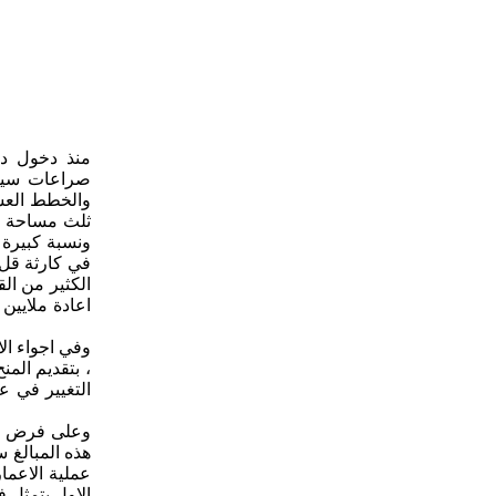
صراعات سياس
والخطط العس
ثلث مساحة ال
ونسبة كبيرة 
في كارثة قل 
الكثير من ال
اعادة ملايين
وفي اجواء ال
، بتقديم الم
وعلى فرض تحق
هذه المبالغ 
عملية الاعما
الاول يتمثل ف