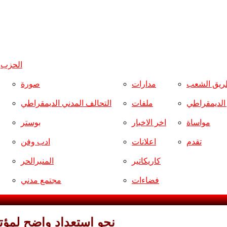
الحزب
و
ريق الشعب
مدارات
صورة
ر الديمقراطي
ملفات
التحالف المدني الديمقراطي
مواساة
اخر الاخبار
بوستر
تقدم
اعلانات
ادب وفن
كاريكاتير
المنبرالحر
فضاءات
مجتمع مدني
نحو استعداد واضح لمؤتم