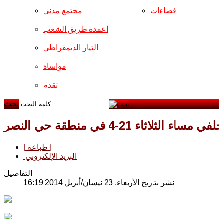
فضاءات
مجتمع مدني
اعمدة طريق الشعب
التيار الديمقراطي
مواساة
تقدم
بحث
ء 21-4 في منطقة حي النصر
| طباعة |
البريد الإلكتروني
التفاصيل
نشر بتاريخ الأربعاء, 23 نيسان/أبريل 2014 16:19