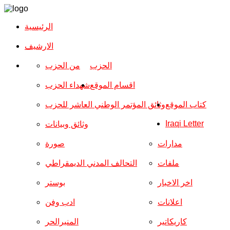
الرئيسية
الارشیف
الحزب
من الحزب
اقسام الموقع
شهداء الحزب
كتاب الموقع
وثائق المؤتمر الوطني العاشر للحزب
Iraqi Letter
وثائق وبيانات
مدارات
صورة
ملفات
التحالف المدني الديمقراطي
اخر الاخبار
بوستر
اعلانات
ادب وفن
كاريكاتير
المنبرالحر