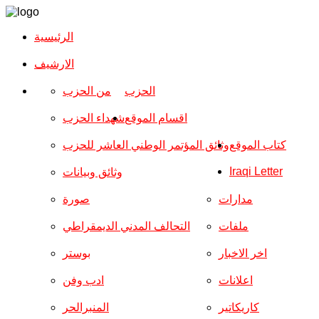
الرئيسية
الارشیف
الحزب
من الحزب
اقسام الموقع
شهداء الحزب
كتاب الموقع
وثائق المؤتمر الوطني العاشر للحزب
Iraqi Letter
وثائق وبيانات
مدارات
صورة
ملفات
التحالف المدني الديمقراطي
اخر الاخبار
بوستر
اعلانات
ادب وفن
كاريكاتير
المنبرالحر