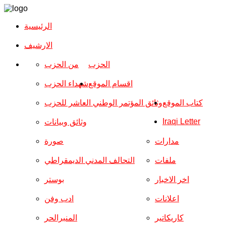
الرئيسية
الارشیف
الحزب
من الحزب
اقسام الموقع
شهداء الحزب
كتاب الموقع
وثائق المؤتمر الوطني العاشر للحزب
Iraqi Letter
وثائق وبيانات
مدارات
صورة
ملفات
التحالف المدني الديمقراطي
اخر الاخبار
بوستر
اعلانات
ادب وفن
كاريكاتير
المنبرالحر