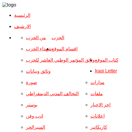
الرئيسية
الارشیف
الحزب
من الحزب
اقسام الموقع
شهداء الحزب
كتاب الموقع
وثائق المؤتمر الوطني العاشر للحزب
Iraqi Letter
وثائق وبيانات
مدارات
صورة
ملفات
التحالف المدني الديمقراطي
اخر الاخبار
بوستر
اعلانات
ادب وفن
كاريكاتير
المنبرالحر