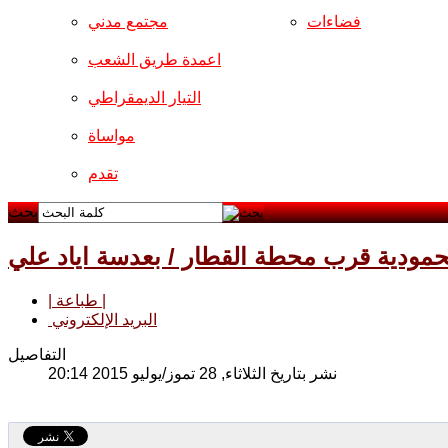
فضاءات
مجتمع مدني
اعمدة طريق الشعب
التيار الديمقراطي
مواساة
تقدم
بحث
محمودية قرب محطة القطار / بعدسة اياد علي
| طباعة |
البريد الإلكتروني
التفاصيل
نشر بتاريخ الثلاثاء, 28 تموز/يوليو 2015 20:14