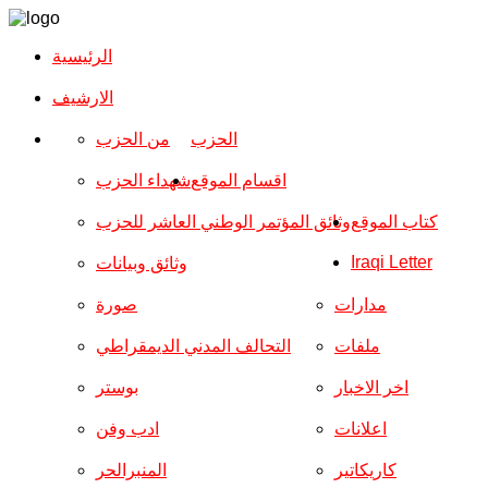
الرئيسية
الارشیف
الحزب
من الحزب
اقسام الموقع
شهداء الحزب
كتاب الموقع
وثائق المؤتمر الوطني العاشر للحزب
Iraqi Letter
وثائق وبيانات
مدارات
صورة
ملفات
التحالف المدني الديمقراطي
اخر الاخبار
بوستر
اعلانات
ادب وفن
كاريكاتير
المنبرالحر