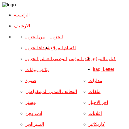
الرئيسية
الارشیف
الحزب
من الحزب
اقسام الموقع
شهداء الحزب
كتاب الموقع
وثائق المؤتمر الوطني العاشر للحزب
Iraqi Letter
وثائق وبيانات
مدارات
صورة
ملفات
التحالف المدني الديمقراطي
اخر الاخبار
بوستر
اعلانات
ادب وفن
كاريكاتير
المنبرالحر