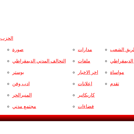
الحزب
و
ريق الشعب
مدارات
صورة
ر الديمقراطي
ملفات
التحالف المدني الديمقراطي
مواساة
اخر الاخبار
بوستر
تقدم
اعلانات
ادب وفن
كاريكاتير
المنبرالحر
فضاءات
مجتمع مدني