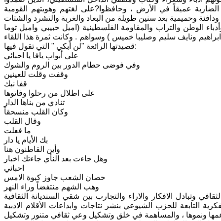
الضاربة عميقاً في الأرض ، وحافظوا?على لغتهم وهويتهم القومية
باء الوطن والتراب والمقاومة الفلسطينية (اميل حبيبي واميل توما
هيم ونايف سليم وصليبا خميس ) وسواهم . وكانت ثمرة هذا اللقاء
قصيدتها الرائعة "لن أبكي " التي تقول فيها:
على أبواب يافا يا احبائي
وفي فوضى حطام الدور بين الروم والشوك
وقفت وقلت للعينين
قفا نبك
على اطلال من رحلوا وفاتوها
تنادي من بناها الدار
وكان القلب منسحقاً
وقال القلب
ما فعلت
بك الأيام يا دار
وأين القاطنون هنا
وهل جاءت بعد النأي جاءتك اخبار
احبائي
حصان الشعب جاوز كبوة الامس
وهب الشهم منتفضاً وراء النهر
قافي وتبادل الافكار والاراء والتجارب بين شقي السنديانة الثقافية
رية التابعة للحزب الشيوعي بنشر نتاجات وابداعات الأقلام الادبية
برعمها ونموها ، والمساهمة في خلق وتشكيل وعي ثقافي متنور وتشكيل