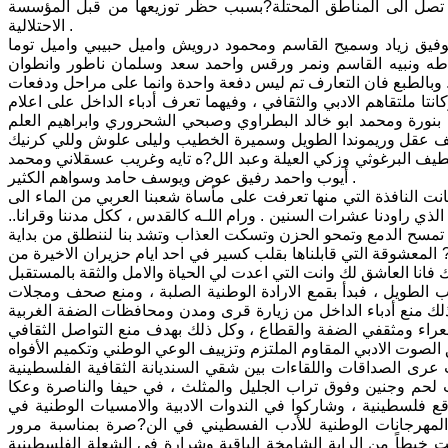
 تصل الى المناطق المحتلة?بسبب حظر توزيعها من قبل المؤسسة
الاحتلالية .
 توفيق زياد وسميح القاسم ومحمود درويش واميل حبيبي واميل توما
ه ونبيه القاسم ونمر ورقس واحمد سعد وسلمان ناطور وانطوان
تا ملتقاهم الادبي والثقافي ، وفيهما تعرف أدباء الداخل على اعلام
ل بنورة ومحمد ابو خالد البطراوي وصبحي الشحروري وابراهيم العلم
يف عقل وريموندا الطويل وسميرة الخطيب وليلى علوش وللي كرنيك
يف البرغوثي وزكي العيلة وعبد الل?ه تايه وغريب عسقلاني ومحمد
أيوب واحمد رفيق عوض ويوسف حامد وسواهم الكثير .
ه كانت النافذة التي منها تعرفت على مأساة شعبنا العربي من الماء الى
 الذي راودنا عشرات السنين . ورام اللـه كالقدس ، ككل مدننا وقرانا..
ي تمسح الدمع وتمحو الحزن وتسكت العذاب وتشد بنا لننطلق من بداية
 المعشوقة التي قابلناها بقلب كسير في احد ايام حزيران الاخيرة من
اب الطويل ، فبدأ بقمع الارادة الوطنية الصلبة ، ومنع صحف ومجلات
كذلك منع أدباء الداخل من زيارة قرى ومدن ومحافظات الضفة الغربية
عراء ومثقفي الضفة والقطاع ، وكل ذلك بهدف منع التواصل الثقافي
عرى الصداقات واللقاءات بين شقي السنديانة الثقافية الفلسطينية
 لحم وجنين وفوق تراب الجليل والمثلث ، في حيفا والناصرة وعكا
قع فلسطينية ، وشاركوا في الندوات الادبية والامسيات الوطنية في
لمهرجانات الوطنية للأدب الفسطيني في الن?صرة بمناسبة مرور
خيطاً من الراية الشامخة الباقية وشرارة في الشعلة الفلسطينية