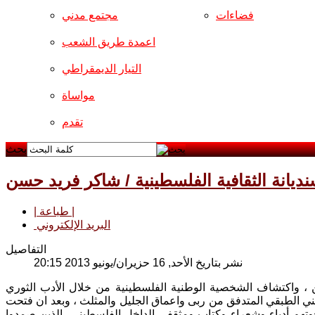
فضاءات
مجتمع مدني
اعمدة طريق الشعب
التيار الديمقراطي
مواساة
تقدم
بحث
نديانة الثقافية الفلسطينية / شاكر فريد حسن
| طباعة |
البريد الإلكتروني
التفاصيل
نشر بتاريخ الأحد, 16 حزيران/يونيو 2013 20:15
الفلسطينيين ، واكتشاف الشخصية الوطنية الفلسطينية من خلال الأدب الثوري
طني الطبقي المتدفق من ربى واعماق الجليل والمثلث ، وبعد ان فتحت
بأخوتهم أدباء وشعراء وكتاب ومثقفي الداخل الفلسطيني، الذين صمدوا