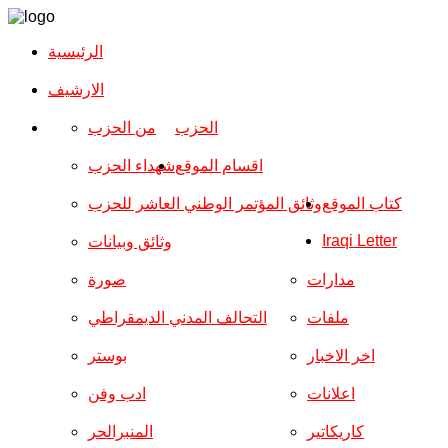
الرئيسية
الارشیف
الحزب
من الحزب
اقسام الموقع
شهداء الحزب
كتاب الموقع
وثائق المؤتمر الوطني العاشر للحزب
Iraqi Letter
وثائق وبيانات
مدارات
صورة
ملفات
التحالف المدني الديمقراطي
اخر الاخبار
بوستر
اعلانات
ادب وفن
كاريكاتير
المنبرالحر