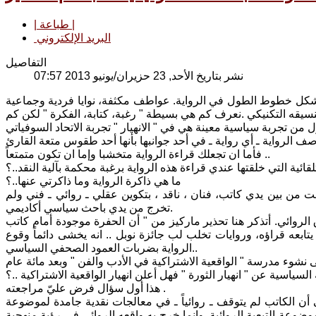
| طباعة |
البريد الإلكتروني
التفاصيل
نشر بتاريخ الأحد, 23 حزيران/يونيو 2013 07:57
ة تشكل خطوط الطول في الرواية. عواطف مكثفة، نوايا فردية وجماعية
سيقه التكنيكي .نعرف كم هي بسيطة " رغبة، كتابة، الفكرة " لكن كم
فأما ان تجعلك قراءة الرواية متخشبا وإما ان تكون متمتعاً ..
لقائية التي خلقتها عندي قراءة هذه الرواية برغبة محكمة بآلية النقد..؟
ما هي ذاكرة الرواية وما ذاكرتي عنها..؟
رجت من بين يدي كاتب، فنان ، ناقد ، بتكوين عقلي ـ روائي ـ فني ولم
تخرج من يدي باحث سياسي أكاديمي.
الروائي. أتذكر هنا تحذير ماركيز من " أن الحفرة موجودة أمام كاتب
ابعه قراؤه، وروايات تخلب لب جائزة نوبل .. انه يخشى دائماً وقوع
الرواية بضربات العمود الصحفي السياسي..
 الى نشوء مدرسة " الواقعية الاشتراكية في الأدب والفن " وبعد مائة عام
السياسية عن " انهيار الثورة " فهل أعلن انهيار الواقعية الاشتراكية ..؟
هذا أول سؤال فرض عليّ مراجعته .
ن الكاتب لم يتوقف ـ روائياً ـ في معالجات نقدية جامدة لموضوعة
ضوعة التبعية الروائية. وإنما خرج به واقعه الروائي في رؤية منهجية