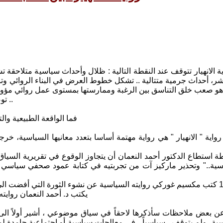
ية الانهيار تتوقف عند النقطة التالية : ظلال وأحداث سياسية متلاحق
شر، أحداث جرمية متتالية .. تشكل خطوط العرض في البناء الروائي وتن
توصف الرواية ـ أي رواية ـ في أحد جوانبها بأنها أحد طقوس متعة القارئ ..
فما الواقعة الطبيعية والت
 رواية " الانهيار " هي رواية مهتمة أساسا بتعدد معانيها السياسية، خ
ة استطاع الدكتور أحمد النعمان أن يتجاوز الوقوع في تقريرية السياق 
اسية.." وتحذير ماركيز آت من تجربتيه في كتابة عمود صحفي سياسي يت
في عام 1905 كتب مكسيم غوركي روايته السياسية عن نشوء الثورة التي أفضت
يكتب د. أحمد النعمان روايته 
 بعض ملاحظات سأذكرها لاحقاً في سياق موضوعي ، أشير أولاً الى أ
سية، ولم يتوقف ـ سياسياً ـ في معالجات سياسية أو اجتماعية جامدة لمو