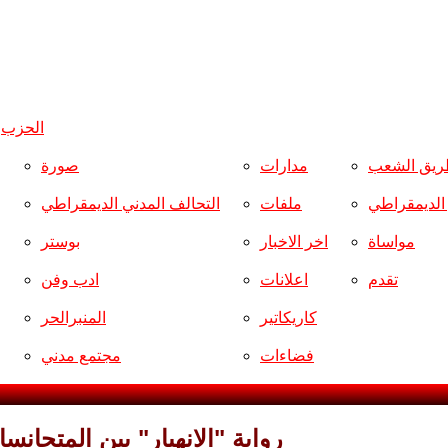
الحزب
و
ريق الشعب
مدارات
صورة
ر الديمقراطي
ملفات
التحالف المدني الديمقراطي
مواساة
اخر الاخبار
بوستر
تقدم
اعلانات
ادب وفن
كاريكاتير
المنبرالحر
فضاءات
مجتمع مدني
رواية "الانهيار" بين المتجان