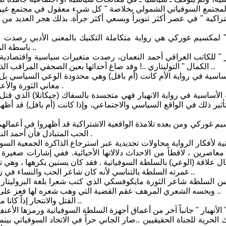
مجتمع السوفياتي الشمولي بخلاصة " كل شيء معقول في مجتمع غير معق
شتراكية " في عصر أكثر تنويراً وبسعي أكثر جرأة. بذلك هجر العديد من
 " لمكسيم غوركي هي رواية متكاملة التكنيك بالمعنى الأدبي رصدت 
باسطة المسببات والنتائج دون أن يقع في " حفرة " التحليلات والتفاصيل البحثية ..
يار " للكاتب العراقي أحمد النعمان، رصدت متغيرات سياسية واقتصادية 
الكمال " التوليتاري ..! وقد صاغ أحداثها بعين الصحفي المراقب الذي عاش أكثر من ربع قرن شاهداً على تراجيديا سجلها لاحقاً في روايته ..
اسية في رواية الأم كانت (أم بافل) وهي محدودة الوعي السياسي بل
معاني الثورة والأعمال الثورية غير أن عواطف (الأمومة) وحدها هي محرك أحداث الرواية .
 تأثير ذلك في الواقع السياسي والاجتماعي، وإذا كانت (أم بافل) قد أظ
يم غوركي ومن بعده تلامذة الواقعية الاشتراكية قد أظهروا في أعمالهم 
الحب المتبادل فأن أحمد النعمان أظهر ، بشكل ما ، الكره المتبادل بين الفنان والسلطة التوليتارية .
نية لأفكار الرواية محاولات تجديدية عبر استرجاع الذاكرة الجمعية الس
معاصرين ، لاقطاً من الاحداث دلالاتها الأحيائية. ففي إشارات صغير
غمرته السلطة بالتناسي لأنه كان شاعر الحب والنساء في زمن المد الثوري البروليتاري لذلك اعتقلت الشرطة أشعاره حتى انتحر ..
فس السلطة شاعر الثورة مايكوفسكي الذي كتب شعرا بلغة البروليتار
وبحسه الشعري المرهف عقم القضية التي وهب شعره لها فعز على " مايكوفسكي الانسان " ان يخون " مايكوفسكي الفنان " فانتحر ايضا ..
القتل والانتحار إذاّ كانا موضوعات غامرة بالنسبة للكتـّاب والفنانين وغيرهم من أصحاب الوعي ..
" الأنهيار " جانباً آخر من أعماق أجهزة السلطة السوفياتية ورمزها ا
ك الحرية للجناة الحقيقيين ..صار الجاني حراً في الاتحاد السوفياتي بي