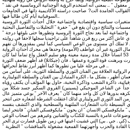
ول " .. بمعنى أنه استخدم الرؤية الوجدانية الرومانسية في نقد "
 القوالب الجامدة الت? صاحبت دراسته الأكاديمية ذاتها في الجامعات
السوفياتية أيام كان طالباً فيها..
متغيرات سياسية واقتصادية واجتماعية خلال أحداث الثورة الروسية
واجتماعية لما بعد نجاح الثورة الروسية وتطورها حتى بلوغها درجة "
 لا تملك أي مستوى من الوعي السياسي كما ليس بمقدورها أن تفهم
أما الشخصية الأساسية في رواية الانهيار فهي متجسدة بالسفاك (جيكاتلا) الذي قتل 53 انساناً خلال مدة زمنية معينة وهو سليم العقل واع تماماً لما كان
هرت وبرهنت قوة الثورة وعمقها ، فأن (جيكاتلا) قد أظهر ضعف الثورة
في مرحلة عليا من تطورها كما أظهر أبرز نقاط أنحرافها ..
الروائية العلاقة بين الفنان الثوري والسلطة الثورية، على أساس من
وفياتية، ذاكرة الشعب وذاكرة النخبة، حاول بها المؤلف أن يكثف رؤياه
ة جداً عن الشاعر الموجيكي (يسينين) القروي السكير جسد شكلاً من
ي البسيطة ذات الشعارات الملتهبة والسطحية والذي اكتشف بنفسه
لأعنف (كي . جي . بي) التي غشيت اعينها في زمن طويل فصارت ترى الحر
نما القادة والحزب وأجهزتهما القمعية مشغولة بالمناقشات " النظرية "