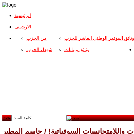
الرئيسية
الارشیف
ثائق المؤتمر الوطني العاشر للحزب
من الحزب
وثائق وبيانات
شهداء الحزب
بحث
سات واللامتجانسات السوفياتية! / جاسم المطير