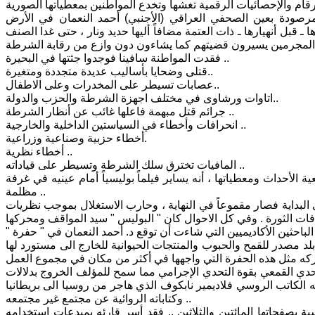
المرصودة بعين الصحفي العراقي (الأجنبي) أحمد النعمان في الأرض
ا ـ قبل أنهيارها ـ ذات العتمة مضافاً أليها حديد ونار ، حتى غدا الصنف
فقدت المواطنة سافينا فوجدوا جثتها في البحيرة ..
قتلى وضحايا بأساليب عديدة متجددة ومتغيرة..
عصابات تسيطر على المخدرات وعلى الاطفال..
اتاوات ورشاوى في مختلف اجهزة الشرطة والحزب والدولة..
جرائم قتل مبهمة فاعلها غائب عن أنظار الشرطة ..
انحرافات وأخطاء في السياستين الداخلية والخارجية ..
أخطاء حزبية وصناعية وزراعية.
أخطاء نظرية ..
المافيات تخترق سلك الشرطة وتسيطر على قياداته ..
الأحداث ومعطياتها ، أنه يساير فيلماً بوليسياً أمام عينيه في غرفة
مظلمة ..
 البداية فصار مقموعاً في النهاية ، وحارب الاستغلال بموجب نظريات
احثين الأكاديميين التي شاءت أن توقع د. أحمد النعمان في " حفرة "
بلد مصدر للقمح والحبوب والمنتجات الحيوانية للخارج الى مستورد لها
حدي القمعي بقوة التحدي الإجرامي مما سمح للمؤلف الخروج بدلالات
 الكاتب الروسي فلاديمير نابكوف الذي هاجر من روسيا الى بريطانيا
وكتاباته الروائية عن مجتمع غير مجتمعه ..
ة بصفحاتها المائتين والثلاثين .. فقد أسر قارئه بمبدعات استخدامه