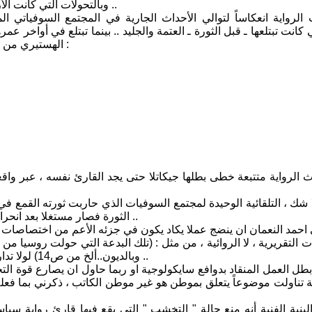
وبالتحولات التي كانت الأرقام والإحصائيات الرقمية تغشها وتخدع المواطنين بمعطياتها الصورية ..
 الرواية انعكاساً لتوالي الأحداث الجارية في المجتمع السوفياتي 
كانت تبتلعها ـ قبل الثورة ـ العتمة والجليد .. بينما تبتلع في أواخر عمره
الهستيري من المجرمين يسيرون قضيتهم كما يشاءون دون وازع من رقابة الشرطة :
الرواية متتبعة خطى بطلها جيكاتلا حتى يجد القارئ نفسه ، عبر واقعية 
ا شك ، التلقائية الوحيدة لمجتمع السوفيات الذي حاربت ثورته القمع في
الثورة فصار مستغلا بعد انحرافات الثورة . وفي كل الاحوال كان " البوليس " سيد المواقف ومحركها ..
 احمد النعمان ان ينضج عملا يكاد يكون في جزئه الأعم من اختصاصات الب
التقريرية ، لا الروائية ، من مثل : (تلك البدعة التي حولت روسيا من 
وبالديون..ألخ من ص14) لولا تداركه مثل هذه الحفرة التي واجهها في أكثر من مكان في مجموع العمل ..
ل العمل المنقاد بدوافع سايكولوجية او ربما حاول ان يصارع قوة الت
ة تناولت موضوعاً يتعلق بموطن هو غير موطن الكاتب ، ذكرني بما فعله
بنية الفنية أنه منع حالة " التخشب " التي يقع فيها قارئ رواية سياسي