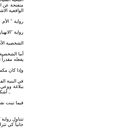
منفتحة عن ال
الواقعية الا
رواية " الأم
رواية "الانه
الشخصية الأس
يفعله مقدراً
وإذا كان مكس
في البنية الف
ببلاغة ووعي 
أشكال علاقة (الوعي) بالسلطة السوفياتية . فقد كان يسنين يكرهها ، وهي تكرهه بدورها لان كل واحد منهما كان " يعرف الآخر " بوعي متميز عال ..
فيما تبنت ن
تتناول رواية 
جانياً كي تتر