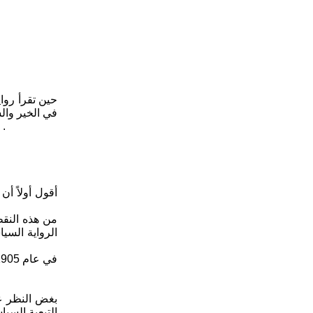
حين تقرأ روا
في الخير وال
هو صعب خلق التناسق بين الرغبة وممارستها بمستوى عمل روائي مؤول من تجربة سياسية معينة هي في " الانهيار " تجربة الاتحاد السوفياتي .
أقول أولاً أن
من هذه النقط
الرواية السي
بغض النظر عن
التبعية السيا