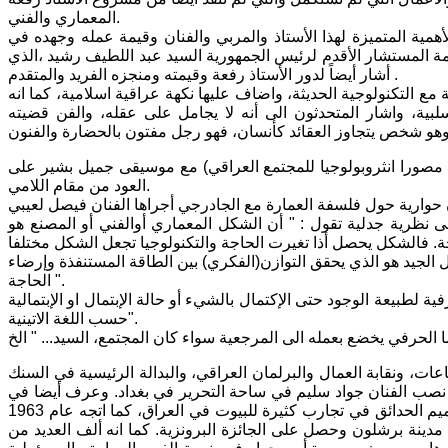
المعماري والفني.
مية المتميزة لهذا الأستاذ والمربي والفنان وقيمة عمله وجهده في
مة المستشار الأقدم لرئيس الجمهورية السيد عبد اللطيف رشيد ،الذي
أشار أيضاً لدور الأستاذ رفعة وقيمته ومنجزه الفريد والمتقدم .
ع التكنولوجية الحديثة، واضاف عليها نكهة عراقية اسلامية، كما انه
لبية، واشار المتحدثون الى أنه لا يجامل على عقله، والفن قضيته
 مصورا انثروبولوجيا للمجتمع العراقي) مع موسيقى جميل بشير على
العود من مقام اللامي.
على نظرية جدلية تقول : " أن الشكل المعماري أوالفني أو المصنع هو
مل الجيد هو الذي يحقق التوازن(الفكري) بين الطاقة المستنفذة وإرضاء
الحاجة ".
طبيعة الوجود حتى الإكتمال بالشيء أو حالة الإبتمال او الإبتمالية
حسب اللغة الاتينية".
ا الحرفي يخضع بعمله الى المرجعية سواء كان المجتمع، السيد... " الخ
اعماله مبنى اتحاد العام للصناعات، ونقابة العمال والبرلمان العراقي، والبدالة الرئيسية في السنك
صب الفنان جواد سليم في ساحة التحرير في بغداد. وعرف أيضا في
التصوير الفوتوغرافي الانثروبولوجي حيث حقق عددا من الدراسات، وأقدم على تصميم الحدائق في تجارب كثيرة للبيوت في العراق، كما اتجه عام 1963
دينة برشلون وحصل على الجائزة البرونزية. كما انه ألف العديد من