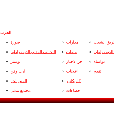
الحزب
و
ريق الشعب
مدارات
صورة
ر الديمقراطي
ملفات
التحالف المدني الديمقراطي
مواساة
اخر الاخبار
بوستر
تقدم
اعلانات
ادب وفن
كاريكاتير
المنبرالحر
فضاءات
مجتمع مدني