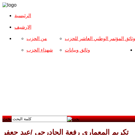
الرئيسية
الارشیف
ثائق المؤتمر الوطني العاشر للحزب
من الحزب
وثائق وبيانات
شهداء الحزب
بحث
تكريم المعماري رفعة الجادرجي /عبد جعفر