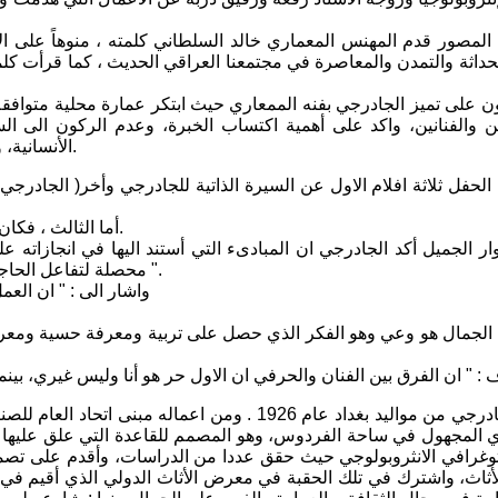
لمصور قدم المهنس المعماري خالد السلطاني كلمته ، منوهاً على الأه
حداثة والتمدن والمعاصرة في مجتمعنا العراقي الحديث ، كما قرأت كل
ون على تميز الجادرجي بفنه الممعاري حيث ابتكر عمارة محلية متوافقة م
ن والفنانين، واكد على أهمية اكتساب الخبرة، وعدم الركون الى الس
الأنسانية، وهو شخص يتجاوز العقائد كأنسان، فهو رجل مفتون بالحضارة والفنون.
فل ثلاثة افلام الاول عن السيرة الذاتية للجادرجي وأخر( الجادرجي
أما الثالث ، فكان حوارية حول فلسفة العمارة مع الجادرجي أجراها الفنان فيصل لعيبي.
ار الجميل أكد الجادرجي ان المبادىء التي أستند اليها في انجازاته 
محصلة لتفاعل الحاجة. فالشكل يحصل أذا تغيرت الحاجة والتكنولوجيا تجعل الشكل مختلفا ".
واشار الى : " ان الع
 الجمال هو وعي وهو الفكر الذي حصل على تربية ومعرفة حسية ومعرفية ل
: " ان الفرق بين الفنان والحرفي ان الاول حر هو أنا وليس غيري، بينم
ويذكر ان الجادرجي من مواليد بغداد عام 1926 . ومن 
 المجهول في ساحة الفردوس، وهو المصمم للقاعدة التي علق عليها ن
أثاث، واشترك في تلك الحقبة في معرض الأثاث الدولي الذي أقيم في م