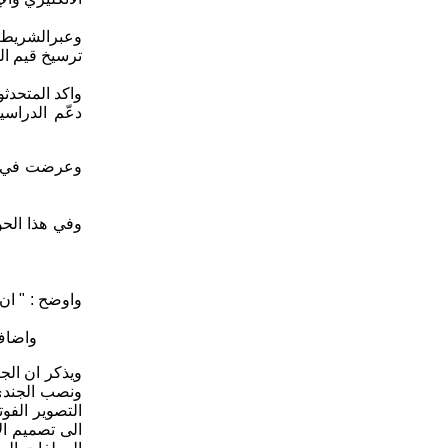
وعبرالشريط ا
ترسيخ قيم ال
واكد المتحدث
دعّم الدراسي
وعرضت في الح
وفي هذا الحو
واوضح : " ان
واضاف 
ونصب الجندي
الى تصميم ال