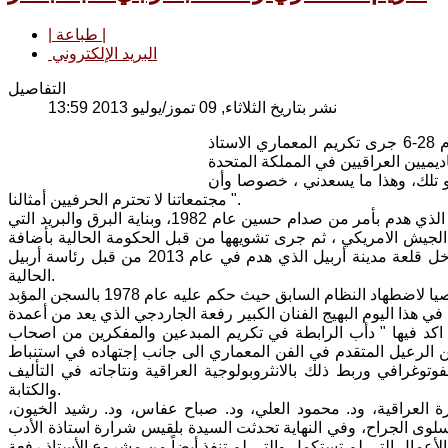
| طباعة |
البريد الإلكتروني
التفاصيل
نشر بتاريخ الثلاثاء, 09 تموز/يوليو 2013 13:59
في حفل مهيب اقيم على قاعة الخليلي في كلية الدراسات الشرقية والافريقية يوم 28-6 جرى تكريم المعماري الاستاذ
او تلك، وهذا ما يسعدني ، خصوصا وأن
مجتمعاتنا لا تحترم الحرفيين أمثالنا ".
ومعروف ان الكثير من اعماله تعرضت للهدم والتشويه مثل نصب الجندي المجهول الذي هدم بأمر من صدام حسين عام 1982، وبناية البرق والبريد التي
التي قصفت من قبل الجيش الامريكي ، ثم جرى تشويهها من قبل الحكومة الحالية بأضافة
اشكال مبتذلة، لاتمت بصلة لطبيعة البناء ولا الى رمزيته. ومن الاعمال الأخرى مدخل قلعة مدينة أربيل الذي هدم في عام 2013 من قبل رئاسة أربيل
الحالية.
 هذا اليوم البهيج الفنان الكبير رفعة الجاردجي الذي يعد من أعمدة
ة اكد فيها " دأب الرابطة في تكريم المبدعين والمفكرين من اصحاب
 الرعيل المتقدم في الفن المعماري الى جانب إجتهاده في استنباط
وتوغرافي وربط ذلك بالانثروبولوجية العراقية ونتاجاته في التأليف
والكتابة.
العراقية، ود. محمود العلي، ود. صباح عفاس، ود. رشيد الخيون،
سلوى الجراح، وفي النهاية تحدثت السيدة بلقيس شرارة استاذة الأدب
الأعمال التي لم تستكمل والتي لم تنفذ أيضاً من مشروع الأستاذ رفعة