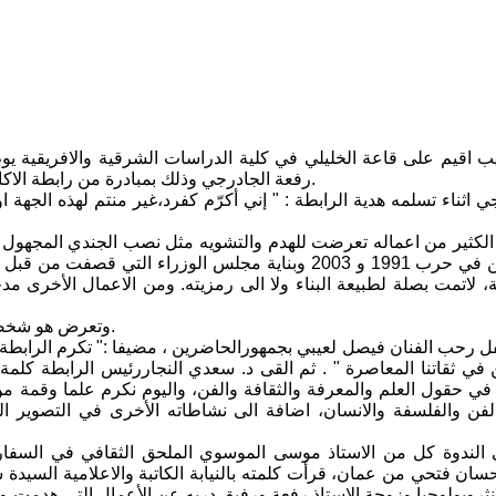
رفعة الجادرجي وذلك بمبادرة من رابطة الاكاديميين العراقيين في المملكة المتحدة.
ي اثناء تسلمه هدية الرابطة : " إني أكرّم كفرد،غير منتم لهذه الجهة 
قصفت مرتين في حرب 1991 و 2003 وبناية مجلس الوزراء 
وتعرض هو شخصيا لاضطهاد النظام السابق حيث حكم عليه عام 1978 بالسجن المؤبد.
فل رحب الفنان فيصل لعيبي بجمهورالحاضرين ، مضيفا :" تكرم الرابطة في
ن في ثقاتنا المعاصرة " . ثم القى د. سعدي النجاررئيس الرابطة كلم
ي حقول العلم والمعرفة والثقافة والفن، واليوم نكرم علما وقمة من
الفن والفلسفة والانسان، اضافة الى نشاطاته الأخرى في التصوير الف
الندوة كل من الاستاذ موسى الموسوي الملحق الثقافي في السفارة 
سان فتحي من عمان، قرأت كلمته بالنيابة الكاتبة والاعلامية السيدة 
إنثروبولوجيا وزوجة الاستاذ رفعة ورفيق دربه عن الأعمال التي هدمت و