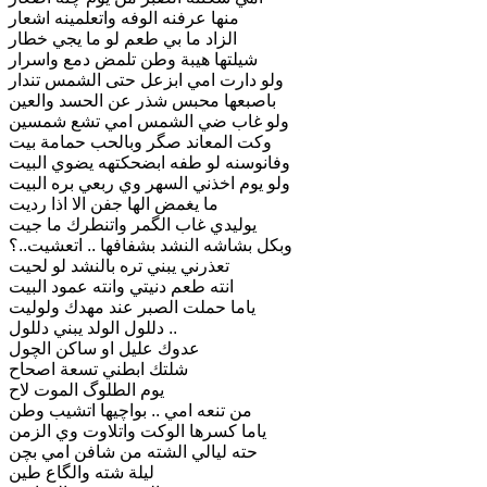
منها عرفنه الوفه واتعلمينه اشعار
الزاد ما بي طعم لو ما يجي خطار
شيلتها هيبة وطن تلمض دمع واسرار
ولو دارت امي ابزعل حتى الشمس تندار
باصبعها محبس شذر عن الحسد والعين
ولو غاب ضي الشمس امي تشع شمسين
وكت المعاند صگر وبالحب حمامة بيت
وفانوسنه لو طفه ابضحكتهه يضوي البيت
ولو يوم اخذني السهر وي ربعي بره البيت
ما يغمض الها جفن الا اذا رديت
يوليدي غاب الگمر واتنطرك ما جيت
وبكل بشاشه النشد بشفافها .. اتعشيت..؟
تعذرني يبني تره بالنشد لو لحيت
انته طعم دنيتي وانته عمود البيت
ياما حملت الصبر عند مهدك ولوليت
دللول الولد يبني دللول ..
عدوك عليل او ساكن الچول
شلتك ابطني تسعة اصحاح
يوم الطلوگ الموت لاح
من تنعه امي .. بواچيها اتشيب وطن
ياما كسرها الوكت واتلاوت وي الزمن
حته ليالي الشته من شافن امي بچن
ليلة شته والگاع طين