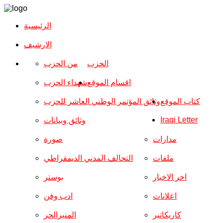
الرئيسية
الارشیف
الحزب
من الحزب
اقسام الموقع
شهداء الحزب
كتاب الموقع
وثائق المؤتمر الوطني العاشر للحزب
Iraqi Letter
وثائق وبيانات
مدارات
صورة
ملفات
التحالف المدني الديمقراطي
اخر الاخبار
بوستر
اعلانات
ادب وفن
كاريكاتير
المنبرالحر