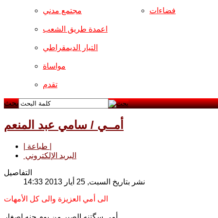
فضاءات
مجتمع مدني
اعمدة طريق الشعب
التيار الديمقراطي
مواساة
تقدم
بحث
أمــي / سامي عبد المنعم
| طباعة |
البريد الإلكتروني
التفاصيل
نشر بتاريخ السبت, 25 أيار 2013 14:33
الى أمي العزيزة والى كل الأمهات
أمي سگتنه الصبر من يوم چنه اصغار