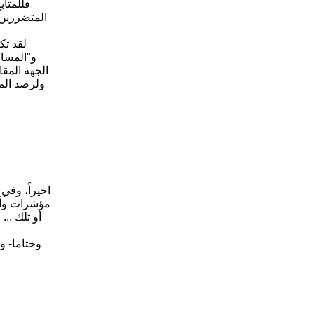
فللمتاب
المتضررين 
لقد تك
و"المساو
الجهة المقا
ولرصد المت
مؤشرات وأشا
أو تلك ..