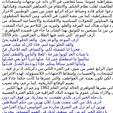
يمقراطية عموماً، بينما تتغاضى في الآن ذاته عن توجهات واستعدادات
فية، لقلب نظام الحكم، والانتقام من الجماهير الشعبية، وقياداتها،
وطنيين الاحرار.
 الديمقراطية، كما من مغبة التفرد في الحكم، ومن التخبط السلطوي،
المناوئين للتحولات السياسية والاقتصادية والاجتماعية المبتغاة، من
 دعوات هناك لنبذ الفرقة والغلو، ولمزيد من التلاحم بين ابناء الشعب،
ن بين ما نستعين به للتوثيق بهذا الشأن ما جاء في قصيدة الجواهري "
أزف الموعد" التي ناشد فيها الطلاب العراقيين ،عام 1959:
أزف الموعد والوعد يعنّ.. والغد الحلو لاهليه يحنُ
والغد الحلو بنوه انتم، فاذا كان له صلب فنحن
فخرنا انا كشفناه لكم، واكتشاف الغد للاجيال فنّ ..
يا شبابَ الغدِ كونوا شِرعةً ، للعلا والبأسِ واللطفِ تُسَنّ
سالموا ما اسطعتُمُ حتى إذا، شنّها حرباً أخو بغيٍ فشُـنّوا
وابدأوا الخيرَ سباقاً بينكم، فإذا بُـودئـتمُ الشـرّ، فثـنّـوا
... اخيراً، وفي نهاية هذا التوثيق العجول، لا بدّ وأن نلفت النظر الى ما سجله الجواهري حول الرابع عشر من تموز، في الجزء الثاني من ذكرياته، اذ نرى فيه
لتشنجات، والعصبيات، وإسقاط الاجتهادات اللامسؤولة، لهذه الاغراض
سعت لكي تكون بعيدة عن العواطف، والتي عمرها ما كانت حكما عادلا في
تقييم الوقائع التاريخية، كما نزعم، وقد نصيب.
... وختاما- وحقاً هذه المرة- ها نحن نقتطف بعض ابيات من سيمفونية "دجلة الخير" التي نشرها الجواهري الخالد اواخر العام 1962 ونزعم ان فيها الكثير
يا دجلة الخير أدرى بالذي طفحت، به مجاريك من فوق الى دون
ادرى بانك من الف مضت هدرا، للآن تهزين من حكم السلاطين
تهزين ان لم تزل في الشرق شاردة من النواويس ارواح الفراعين
يا دجلة الخير كم من كنز موهبة، لديك في القمم المسحور مخزون