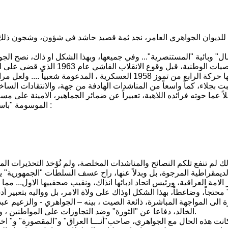
لديوان الجواهري العامر، نجد ثمة قصيد حاشد في شؤون، وشجون ذلك ال
والشخصيات الوطنية، قبل وقوع
شعاراتها حركة الرابع من تموز 1958 العسكرية ، المدعو
ثبت بجلاء، كماً واسعاً من المناشدات الهادفة من جهة، والانتقادات الساخ
ً عما حوته فرائده اللاهبة، تعبيراً عن ضمائر الجماهير، الامينة على مس
الموسومة "باسم الشعب" عام 1959 مخاطباً فيها المسؤول الاول، والاخير، في البلاد :
ك لم تنفع تلكم النصائح والمناشدات المخلصة، ولم تُؤخذ التحذيرات ا
لديمقراطية المرجوة، بل وبدلاً عنها، راح عسف السلطات "الجمهورية" 
الامة العراقية، ورئيس اتحاد ادبائها انذاك، ونقيب صحفييها الاول... 
محتجاً، وضاغطاً، بهذا الشكل اوذاك على ولاة الامر، بل وواليه بتعبير أ
ة الى المواجهة المباشرة، ذائعة الصيت ، بينه – الجواهري - والزعيم ع
الخالد، دفاعا عن "الثورة" وضد التجاوزات على المواطنين ، وخاصة مقاله في اواسط 1959: ماذا في بلدة"الميمونة" بمدينة العمارة.
كانت هذه الحال مع الجواهري، صاحب"أنـــا العراق" و"المقصورة" و" اخي 