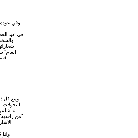
وفي عودة ل
العام" ت
فضلا
ومع كل ذل
التحولات ا
انه شاعر 
"من رافديه" 
الاشار
واذا 