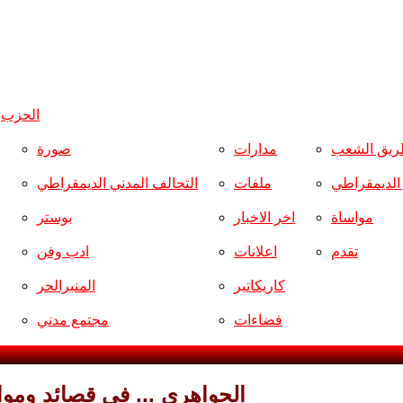
الحزب
و
ريق الشعب
مدارات
صورة
ر الديمقراطي
ملفات
التحالف المدني الديمقراطي
مواساة
اخر الاخبار
بوستر
تقدم
اعلانات
ادب وفن
كاريكاتير
المنبرالحر
فضاءات
مجتمع مدني
الجواهري ... في قصائد ومو