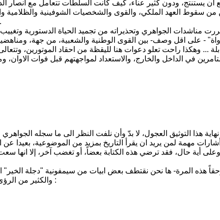
ع ان يستنتج، ودون كثير عناء، كيف كانت السلطات تتعامل مع انصار الد
من سقوط العهد الملكي، والقوى والشخصيات الشوفينية والظلامية والطائ
دعوا عنكم قادة وضباط حركة الرابع عشر من تموز، ال
ررت مناشدات الجواهري وتحذيراته من تجميد الحياة الدستورية وتغييب
اة" - على اقل وصف- بين القوى الوطنية والشعبية، من جهة، ومناهضيها، 
بلة ... وهكذا راحت تعلو دعوات هنا لليقظة من احقاد الموتورين، وتتعالى
امرين في الداخل والخارج، والاستعداد لمواجهتهم قبل فوات الاوان، وم
رات مهمة لمن يريد ان يقرأ التاريخ بمزيد من الموضوعية، بعيدا عن ا
. وعلى أية حال، فقد ترضي هذه الكتابة بعضاً، أو تغضب آخر، إلا انها 
والكثير من الرؤى والاراء بشأن عموم ما شهدته البلاد العراقية في تلكم الفترة العصيبة :