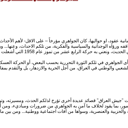
ية عقود، او حواليها، كان الجواهري مؤرخاً – على الاقل- لأهم الأحداث ال
قفه ورؤاه الوجدانية والسياسية والفكرية، من تلكم الاحداث، وعنها... و
تاريخ العراق الحديث، ون
أى الجواهري في تلكم الثورة التحررية بحسب البعض، أو الحركة العسكري
لشعبي والوطني في العراق، من أجل الحرية والازدهار، بل والتقدم بمفاه
ت "جيش العراق" قصائد عديدة أخرى تؤرخ لذلكم الحدث، ومسيرته، وتو
مور، بما يقود لخلاف ما آمن به الجواهري من ضرورات ومباديء، ومن أجل 
 والحزبية والعنصرية، وسواها من آفات اجتماعية ووطنية... ومن بين ما 