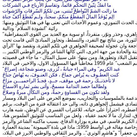
ما انفكّ تِنّينُ التحكّمِ قائماً، وتقاسمُ الأرباح فـي الشركات
ما زالت الشمّ النّواطحُ تُبتنى، من تلكمُ السّرِقات والرّشوات
لِم يُؤخَذُ المالُ المقطّعُ منكمُ، سحتاً، ولـم تُقطَعْ أكفّ جناة!
حدث التموزي، وعموم الأحداث التي نعنى بها في هذا التوثيق ومنها:
رائية "انشودة السلام" ودالية
"في عيد العمال" وبائية "المستنصرية"... وفي جميعها، وبهذا الشكل او ذاك، نصح الجواهري، وحذر ونوّر، منفرداً، او سوية مع العديد من القوى الديمقراطية
 الانقلاب الفاشي عام 1963 الذي قضى على الثورة، من نتائج نهج التفرد، والتسلط، وتجاوز المبادئ التي قامت تحت
مة شعبياً .... ولعل مراجعة وان عجولة لصحيفة الجواهري في تلكم الفترة، ونقصد بها "الرأي
نة والحادة من جهة اخرى، التي كالها الشاعر والرمز الوطني الكبير ...
تقبل البلاد وتطورها. ومن بينها- على سبيل المثال - ما جاء في قصيدته
عبد الكريم" وفي المراء جبانةٌ ، تُزرى، وصنو شجاعة، إصراحُ
"
كنت العطـوف به يُراض جماحُ ، فكن العنـوفَ، به يُهاضُ جناحُ
لا تأخذنــكَ رحمة في موقف، جــدٍ، فجـدُ الراحميـــن مزاحُ
ولطالما حصد الندامةَ مسمحٌ، وأتى بشرٍ ثمارهِ الاسماحُ
ولقد تكون من القساوةٍ رحمةٌ، ومن النكالِ مبرةٌ وصلاحُ
لمدعمة بالملموسيات والتجاريب، بموضع الحرص على امن البلاد ومسار
يتمادى فيشمل الجواهري ذاته، والى حد اعتقاله فترة من الوقت، برغم
مما اضطره، احترازاً على حياته، للاغتراب القسري عن الوطن، شبه هارب
دق، لتدارك ما لا تحمد عقباه . ولعل من المناسب للتوثيق الملموس هنا،
بد الكريم قاسم، في مقره بوزارة الدفاع، بسبب ماكتبه الشاعر والرمز
جعفراً" و"هاشم الوتري".. والرمز الثقافي والوطني الابرز في البلاد،