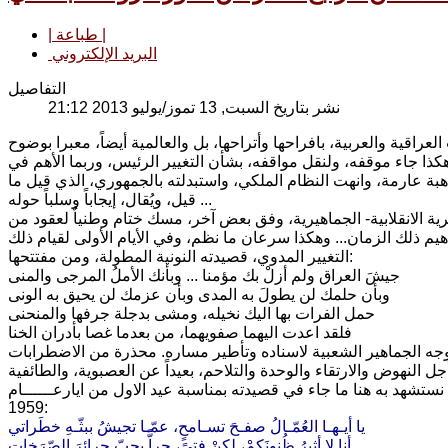
| طباعة |
البريد الإلكتروني
التفاصيل
نشر بتاريخ السبت, 13 تموز/يوليو 2013 21:12
عراقية والعربية، بافراحها وأتراحها، بل والعالمية أيضاً، معبرا بوضوح
هكذا جاء موقفه، ولنقل مواقفه، بشأن التغيير الرئيس، وربما الأهم في
عني به حركة الرابع عشر من تموز عام 1958 التي أشعلت هبة عارمة، وانهت النظام الملكي، واستبدلته بالجمهوري، الذي قيل ما
قيل، ويُقال، إيجاباً وسلباً حوله ...
ة الانقلابية- الجماهيرية، وفق بعض آخر، مسك ختام وطنياٌ لعقود من
يم ذلك الزمان... وهكذا سرعان ما نظم، وفي الأيام الأولى لقيام ذلك
التغيير المدوي، قصيدته النونية المطولة، ومن مفتتحها:
جيشَ العراق ولم أزلْ بك مؤمنا ... وبأنك الأملُ المرجى والمنى
وبأن حلمك لن يطولَ به المدى وبأن عزمك لن يحيق به الونى
حمل الفرات بها اليك نخيله، ومشى بدجلة جرفها والمنحنى
فلقد اعدت اليهما صفويهما، من بعدما غصا بأدران الخنا
جه الجماهير الشعبية لاسناده وتأطير مساره. محذرة من الاضطرابات
النهوض والارتقاء والوحدة والتلاحم، بعيداً عن العصبوية، والطائفية
نستشهد به هنا ما جاء في قصيدته بمناسبة عيد الاول من ايارعــــــام
1959:
يا أيـهـا العُمّـالُ صفـحَ تسـامحٍ، عمّـا تجيشُ ببثّـهِ خطَراتي
أنا لا أثيرُ ظُنونَكمْ، لكنْ فتىً، حراًّ يحبّ حرائرَ الصّرَخات