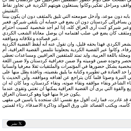
ن مواقف ومراحل تفكير،وكانوا يستغلون هويتهم الكردية في تجاوز نقاط
التفتيش.
بابه دون موعد، وأدخل صومعته التي تليق بالمثقف دون ان يكون بيننا
قيين يسافرإلى كردستان دون ان يضع في حسابه أن يلتقي شيركو، فعبر
، وعبر شيركو كنت أرى العراق كله، إذا لم أجد شخصية كسبت احترام
 ومثقف كان يضع في صلب اهتمامه ان يوصل معاناة الشعب الكردي
عبر قصائده وعلاقاته ومواقفه.
عر الكردي فهذا بحقه قليل، وان تقول عنه أنه أيقظ القضية الكردية
ء، وكانوا عبر القضية الكردية يجعلوننا نتلمس القضية العراقية، أم
مجلة باللغة العربية، وايد تمتد للمثقفين العراقيين ومساعدات تعطى
م يحصر وجوده ضمن قوميته ولا ضمن جغرافية كردستان ولا ضمن اللغة
 العبادة في تطويره وكتابة ما يليق بقضيته، ونافذة يطل منها على
 النبرة وصوتا قلما كان يتراجع عن اهدافه ومواقفه. وأين الحديث يا
قاء الشاعر ونقاء مواقفه ونقاء صوته، ونقاء كردستان، وما كان له ان
القوة التي يرى أن القضية العراقية يمكنها ان تغتني وتقوى عندما
يكون جزءا منها قويا وهو كردستان العراق.
ة قد غادرت، فما زلت أقول مع نفسي: انك ستجده يا ياسين في مقهى
أسه، ويكتب القصائد على ورق الموائد وذاكرة الاصدقاء. رثاء لقمتين