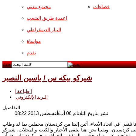
فضاءات
مجتمع مدني
اعمدة طريق الشعب
التيار الديمقراطي
مواساة
تقدم
بحث
شيركو بيكه س / ياسين النصير
| طباعة |
البريد الإلكتروني
التفاصيل
نشر بتاريخ الثلاثاء, 06 آب/أغسطس 2013 08:22
نلتقي في اتحاد الأدباء، آتين إلينا من كردستان محملين بما لذ وطاب
ردستان، وبقينا نحن هنا نتلقى الأخبار والكتب والمجلات، شيركو
تي انفتحت على دوام حضور المثقفين العراقيين في كردستان بعد أن