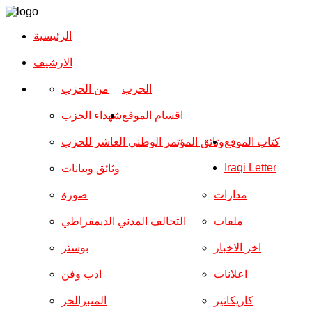
الرئيسية
الارشیف
الحزب
من الحزب
اقسام الموقع
شهداء الحزب
كتاب الموقع
وثائق المؤتمر الوطني العاشر للحزب
Iraqi Letter
وثائق وبيانات
مدارات
صورة
ملفات
التحالف المدني الديمقراطي
اخر الاخبار
بوستر
اعلانات
ادب وفن
كاريكاتير
المنبرالحر