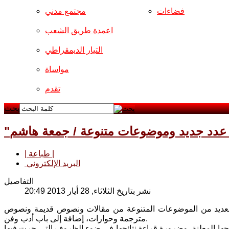
فضاءات
مجتمع مدني
اعمدة طريق الشعب
التيار الديمقراطي
مواساة
تقدم
بحث
.. عدد جديد وموضوعات متنوعة / جمعة هاشم
| طباعة |
البريد الإلكتروني
التفاصيل
نشر بتاريخ الثلاثاء, 28 أيار 2013 20:49
 الجديدة"، وجاء حافلا بالعديد من الموضوعات المتنوعة من مقالات ونصوص قديمة ونصوص
مترجمة وحوارات، إضافة إلى باب أدب وفن.
جها المعلنة، وضرورة قراءة نتائجها في ضوء الظروف التي جرت فيها