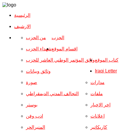
الرئيسية
الارشیف
الحزب
من الحزب
اقسام الموقع
شهداء الحزب
كتاب الموقع
وثائق المؤتمر الوطني العاشر للحزب
Iraqi Letter
وثائق وبيانات
مدارات
صورة
ملفات
التحالف المدني الديمقراطي
اخر الاخبار
بوستر
اعلانات
ادب وفن
كاريكاتير
المنبرالحر