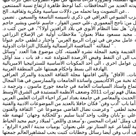
هدته العديد من المحافظات .كما لوحظ ظاهرة ارتفاع نسبة الممتنعين
عن التصويت وما تحمله من دلالات سياسية وفكرية وثقافية.. الخ. .
لحزب الشيوعي العراقي في ذكرى تأسيسه التاسعة والسبعين . تضمن
" هل نشأ النظام الأبوي في بلاد الرافدين أولا؟"، في حين كتب د.
 مجيد مسعود مقالا بعنوان" ملاحظات أولية عن الإصلاح الزراعي
ة عامل محرض في ثورات الربيع العربي" واختار د.لطفي حاتم عنوانا
لمقالته " المنافسة الرأسمالية وأشكال النزاعات الدولية " .
يمة وتعيد المجلة نشره لأهميته، كان موضوع هذا العدد "وسائل
تب الى ان النفط وفيض الارصدة المتولدة عنه ، قد بات ، منذ أوائل
عوامل اخرى ، الى أحد المكونات الاساسية للستراتيجيا الامبريالية
الهادفة الى بسط واحكام هيمنتها على المنطقة العربية.
. الآفاق" والتي اقامتها مجلة الثقافة الجديدة والمركز العراقي
ماع واستاذ السياسات العامة في جامعة جورج ماسون ، وترجمة د.
ديد من الموضوعات الادبية والفنية.
 المجيد لطفي " وعرضت نضال القاضي موضوعا عن " الثقافة والفنون
ي ،و"بابان وقلب واحد"لدينا سليم ،و"للحكاية وجهان" لنهضة طه
ة للشاعر عبد الستار نور علي بعنوان" يوميات مدينة / الجزء الرابع" ،
ملف أدب وفن أيضا رسائل وخطابات كتبت بحب لمشاهيرالعالم جمعتها