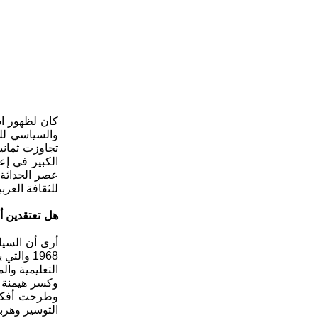
كان لظهور اس
والسياسي للم
تجاوزت ثمان
الكبير في إ
عصر الحداثة 
للثقافة العرب
هل تعتقدين أ
أرى أن السيا
1968 وا
التعليمية وا
وكسر هيمنة ا
وطرحت أفكارا
التوسير وهرب