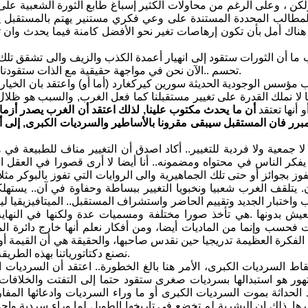
ولكن ، وعلى الرغم من محاولات الكثير إسباغ طابع الثورة الشعبية على
مطالب المحددة المستندة على وعي فكري مستنير يهتم بالمستقبل يجع
هناك أمل بأن تكون إرهاصات تغير نحو الأفضل كامنة فيما يحدث وان ت
ما أن الثورات ستقود إلى انهيار أعمدة الكذب والزيف والى تشقق تلك 
تحسم ..الآن نحن في مواجهة حقيقية مع الذات ستقودنا إلى مستقبل (أما أو) والأمر متروك لنا بالطبع لنحدد خارطة المستقبل.
ب مؤسس الوجودية الحديثة سورين كيركغارد (أما أو) واعتقد بان الخ
ا لا نملك القدرة على تغيير مستقبلنا كما فعل الغرب, والسبب هو ظلال 
و أنها تعتقد
أن ما يحدث مكتوب علينا, لذلك اعتقد أن الغرب يصدر أزماته
برر فان المستقبل سيبقى مقرونا بالأساطير والسرديات الكبرى, إلى أ
 لا جمعية ولا فردية للتغيير.. أكاد اصدق أن التغيير مناف للطبيعة في ه
كر الناس في محتواه ومضمونه.. أنا أيضا لا أرى قصورا في العقل العرب
تفوز بجوائز أو حتى تلك الجماهيرية والى الروايات التي تفوز بالبوكر 
 يتلقف الغرب شعبيا ونخبويا التغيير ببساطة وحفاوة في آن.. يستهلك
واختبار الجديد وتقييم الحاضر واستشراف المستقبل.. الميتافيزيقيا ليس
عيش بدونها .هي تأخذ صورا مختلفة ومسميات عدة ولكنها في النهاي
ات فحسب وإنما من الماديات أيضا، ومن أفكار نعلم أنها خارج دائرة ا
 الفكرة العظيمة تدريجيا حين نقدس صاحبها، والحقيقة هي أن القيمة أو 
نصنع دكتاتورياتنا بهذه الطريقة وهنا نضيع القيم والأفكار أو لنقل أننا نمنع عنها التقدم والنمو والتطور.
 السرديات الكبرى، الأمر هنا بالغ الخطورة.. اعتقد أن السرديات 
هور هو استبدالها بسرديات صغرى ستقود حتما إلى التفتت والخلافات
د الحداثة بموت السرديات الكبرى أو ما وراء السرديات وادعائها المفار
ا. ذلك ان البشرية لم تخضع في تاريخها الطويل لما وراء سردية واحدة