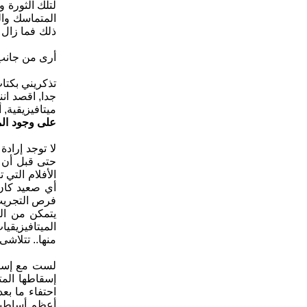
لتلك الثورة 
المتماسك وال
ذلك فما زال 
أرى من جانب 
تذكريني بكتا
جدا, اقصد انن
ميتافيزيقية, أ
على وجود الم
لا توجد إرادة
حتى قبل أن يف
الأفلام التي 
أي صعيد كان.
فرص التجريب 
يتمكن من ال
الميتافيزيقي
منها.. تتلاشى
لست مع إسقاط
إسقاطها المت
احتفاء ما بع
أعظم أساطيره