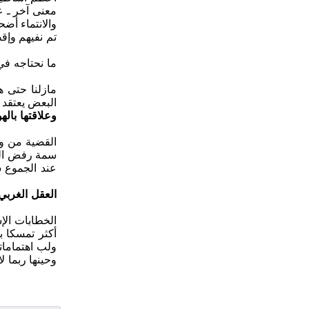
معنى آخر ـ ع
والانتماء أضح
تم نفيهم وإق
ما نحتاجه في
مازلنا حتى ه
البعض يعتقد أ
وعلاقتها بال
القضية من وج
سمة رفض التغ
عند الجموع س
العقل الغربي
الخطابات الإس
أكثر تمسكا ب
ولب اهتمامات
وحينها ربما ل