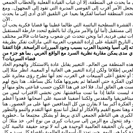
 ما يحدث في المنطقة، إلا أن غياب القيادة الفعلية والخطاب الجمعي
ل الأمر أقرب إلى الفوضى المدبرة التي تقود إلى المجهول.. ومع
حدد المنطقة أساسا لفكرها بعيدا عن التلفيق الذي أدى إلى ما يحدث
الآن .
القشرة السطحية البائسة التي طالما غطينا بها قضايا فكرية يجب أن
يارات تبقى فردية, اما ونحن نتحدث عن شعوب وجماعات فالامر مختلف
التاريخ الثقيلة على إرادة الشعوب العربية التي مازالت تفكر بطريقة
 إلى آسيا وتحديدا العرب بسبب وجود المبررات الراسخة, فإذا اتفقنا
ي مدى يمكن مقاربة نظرية السرد مع الواقع العربي , بما هو جزء من
فضاء السرديات؟
ذه المنطقة من العالم.. التغيير يقابل عادة بالاستنكار والهجوم الحاد
ي إطلاقا ولكن إرادة التغيير هي الغائبة أو المغيبة. انظر مثلا إلى
مثلا أو تحقق أعلى المبيعات في الغرب، تجد أنها تطرح رؤى مغايرة على
ون الفكرة حتى أقصاها ثم يغيرونها هكذا بكل بساطة.. هذا يتيح لهم
ت هي العائق أبدا.. فلا احد في هذا الكون حسب قناعتي يخلو منها أو
ة ليست عائقا إذا ما تمت مناقشتها. نحن نخشى الاقتراب ليس من
لميتافيزيقيا والمقدس ولكننا أضفينا قدسية على أصحابها فغدوا أعظم
الفكرة أكبر بما لا يقارن من كل المدافعين عنها على مر العصور.. هنا
الكبرى هي الناظم الجمعي الذي يربط أو يشكل مجتمعا ما ..خطورة
 وقد تتحول مع الزمن إلى سرديات كبرى من نوع آخر، خذ مثلا: أن
قي بأن الحقيقة العالمية الوحيدة هي أنه لا توجد حقيقة عالمية كان
 كما هي اليوم, حين تهدد الرأسمالية العالمية بإقصاء كل سرد و كل