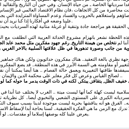
دا سردياتها الخاصة ـ من حياة الإنسان. وفي حين أن التاريخ والتقالي
ت محاصرة من كل الاتجاهات ،فان نظام الاقتصاد العالمي غير الإنساني وا
صاؤهم واستغلاهم بالحروب والفساد وعدم المساواة المتزايدة التي يجر
علينا وضعه في أفكارنا إذا كنا نريد أن نسأل: لماذا ينجذب كثير من الناس إلى أشكال متعصبة ودوغمائية الدين.
 الحقيقة هو مراجعة جادة وتنقية أو غربلة متأنية لهذه السرديات بحي
ذه اللحظة نشعر بانهزام مشروع الحداثة العربية التي انطلقت مع الجي
ننا لم
نتخلص من هيمنة التاريخ, رغم جهود مفكرين مثل محمد عابد الجا
هوية من جانب وصورة تدهورها في ظل علاقتها السلبية بالاخر الغربي
هة نظري بالغة التعقيد.. هناك مفكرون حداثويون ولكن هناك جماهير
يير أو مقاومته هي السمة الأبرز في هذه المنطقة.. قد يضع المفكر
يفقدها طاقتها التغييرية ويعمق حالة الفصام .. هنا أيضا يمكننا أن 
لصالح القياس وعرض كل فكر مغاير على محكمة الدين والإيمان حتى لو باب مناقشته وغربلته أمورا تضيف للتعقيد تعقيدات واشكاليات ..
 خفيف الظل, يتقافز, يبتكر, لكنه في ذات الوقت يدمر ما حوله كما ل
لامية ليست كهلة كما أنها ليست ميتة .. الغرب لا يختلف عنا أبدا في هذه
سردياته الكبرى على المستوى الشعبي والنخبوي أيضا.. كل نظرياته تن
ه.. الفرق هو انه يناقشها بحرية ليست موجودة لدينا بسبب سيوف الت
ا ندرك مع الزمن ما هي الفكرة الحقيقية.. لسنا بحاجة أبدا لإسقاط ال
يعرض علينا كله بوصفها إسلاما أو مقدسات.. لو أننا كنا على مستوى نقاش كهذا لكان الإسلام أحد أعظم كنوزنا الفكرية.