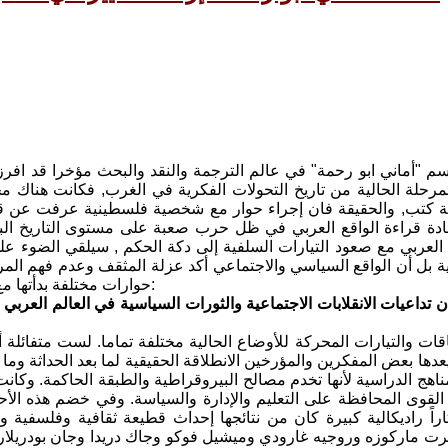
م "أماني ابو رحمة" في عالم الترجمة والنقد والبحث مؤخرا قد افرز
رحلة الحالية من تاريخ التحولات الفكرية في الغرب, فكانت هناك مج
ية كتب, والحقيقة فان إجراء حوار مع شخصية فلسطينية عرفت عن قرب
عادة قراءة الواقع العربي في ظل حرب صعبة على مستوى التاريخ ا
العربي مع صعود التيارات السلفية إلى دكة الحكم , سيلقي الضوء عل
ية بل أن الواقع السياسي والاجتماعي أكد عزلة المثقف وعدم فهم المرح
حوارات مختلفة بدأتها مع الباحثة والمترجمة أماني أبو رحمة بداية الشهر الحالي من عام 2013:
ن تداعيات الانقلابات الاجتماعية والثورات السياسية في العالم العربي
قات والتيارات المحركة للأوضاع الحالية مختلفة تماما. لست متفائلة
لتي يعدها بعض المفكرين والمؤرخين الانطلاقة الحقيقية لما بعد الحداثة و
لمناهج الدراسية لأنها تخدم مصالح البيروقراطية والطبقة الحاكمة. وكا
لقوى المحافظة على التعليم والإدارة والسياسة. وفي خضم هذه الأحدا
ً راديكالية كبيرة كان من نتائجها إحداث قطيعة ثقافية وفلسفية و
رت ماركوزه وروجيه غارودي وميشيل فوكو وجاك دريدا وجان بودريلار