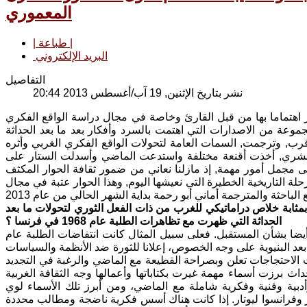
المعموري
| طباعة |
البريد الإلكتروني
التفاصيل
نشر بتاريخ الإثنين, 19 آب/أغسطس 2013 20:44
 اهتماما بها من قبل القارئ وخاصة في مجال دراسة الواقع الفكري
موعة من الاصدارات التي اهتمت بالسرد وأفكار بعد ما بعد الحداثة
, وترجمت, السمات العامة لتحولات الواقع الفكري الغربي وأثره
لبشري, أخذت أقنعة مختلفة واستدعت الماضي وأسدلت الستار على
ى مجمل أمور مهمة, إذ مازلنا نعاني من ضمور ثقافة الحوار المكثف
لة التاريخية الخطيرة التي نعيشها اليوم, وهذا الحوار عتبة في مجال
 بمثابة خلاص دراماتيكي للغرب من ذات الفعل الثوري لتحولات ما بعد
الحداثة التي ظهرت مع تظاهرات الطلبة عام 1968 في فرنسا ؟
 أيضا بشأن المستقبل. فعلى سبيل المثال كانت انتفاضات الطلبة عام
ما بعد البنيوية على وجه الخصوص، إعلانا للثورة ضد الأنظمة والسياسات
نت الاحتجاجات تعلن وبصراحة القطيعة مع الماضي والرغبة في التجديد
ث برزت أسماء مهمة غيرت بكتاباتها وأعمالها وجه الثقافة الغربية
أدبية وفنية وفكرية شاملة مع الماضي، ومن أبرز تلك الأسماء لوي
 وفرانسوا ليوتار. إذا كانت هناك أسس فكرية ناضجة ومطالب محددة