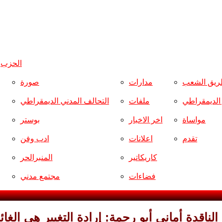
الحزب
و
ريق الشعب
مدارات
صورة
ر الديمقراطي
ملفات
التحالف المدني الديمقراطي
مواساة
اخر الاخبار
بوستر
تقدم
اعلانات
ادب وفن
كاريكاتير
المنبرالحر
فضاءات
مجتمع مدني
الناقدة أماني أبو رحمة: إرادة التغيير هي الغائ