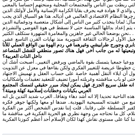
د التي ربطت بين الناس والمجتمعات المحلية ومنحتهم إحساسا بالمعنى
لذي لا هوادة فيه يجرف بقايا الكرامة الإنسانية والأمل لأولئك الذين
جرها النظام الاقتصادي العالمي في أذياله. هذا هو السياق الذي يجب
ث يتم إعداد بدائلها المناسبة حتى لا نسقط في هوة الفوضى والتشرذم
..نحن بوضعنا الحالي غير جاهزين والمغامرة المتهورة ستكلف الكثير .
ل الأول لرجالات الثقافة التنويرية منذ نهايات القرن التاسع عشر,
بري وجورج طرابيشي وغيرهما في ردم الهوة بين الواقع العملي للأنا
 وتبعيتها له من جانب آخر, فهل هناك تصور منطقي للفشل المتصاعد
داخل الذات العربية؟
 ووعيا جمعيا يتمسك بقوة بالماضي ويرفض التغيير.. أصبحت أشك أن
ون خطوطا عريضة للتغيير الفكري ولكن بقاءها في معزل عن التذويت
نقول أن ايلاء النقل أهمية خاصة على حساب العقل و تهميش الاجتهاد
و انه طفل سريع الجزع, فهل يمكن ايجاد مبرر حقيقي لتمسك المجتمع
العربي بكيانات وخطابات إسلامية كهلة وميتة؟
 الناحية تحديدا إلا انه أشد دهاء ونفاقا.. الغرب شديد التدين بل انه
بع من عقيدته المسيحية اليهودية.. ضدها او معها ولكنها جوهر فكره
كفير المسلطة على رقابنا.. قلت إننا نقدس الشخص أكثر من الفكرة
استلام، كل ما نحتاجه من وجهة نظري هو الحرية الفكرية في مناقشة ما