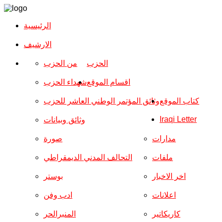
الرئيسية
الارشیف
الحزب
من الحزب
اقسام الموقع
شهداء الحزب
كتاب الموقع
وثائق المؤتمر الوطني العاشر للحزب
Iraqi Letter
وثائق وبيانات
مدارات
صورة
ملفات
التحالف المدني الديمقراطي
اخر الاخبار
بوستر
اعلانات
ادب وفن
كاريكاتير
المنبرالحر