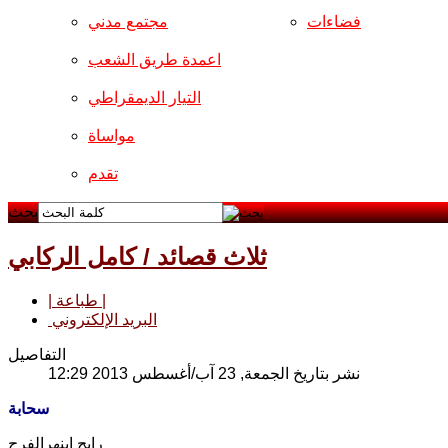
فضاءات
مجتمع مدني
اعمدة طريق الشعب
التيار الديمقراطي
مواساة
تقدم
بحث
ثلاث قصائد / كامل الركابي
| طباعة |
البريد الإلكتروني
التفاصيل
نشر بتاريخ الجمعة, 23 آب/أغسطس 2013 12:29
سحابة
رايح ابنهرالفرح