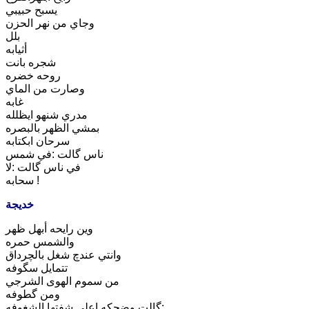
يسبح حبيبي
وجاي من نهر الحزن
بلل
أثيابه
شجره بانت
روحه خضره
وصارت من الماي
غابه
مدري شنهو ايظلله
بمشي الظهر بالبصره
سرحان ابكتابه
ناس گالت :في شمس
في ناس گالت :لا
سحابه !
خديجة
وين رايحه أبهل ظهر
والشمس حمره
وانتي عندچ شغل بالچرداق
تتمايل سگوفه
من سموم الهوى الشرجي
ومن گطوفه
گالت وضحكه اعلى شفتها الشغوفه: